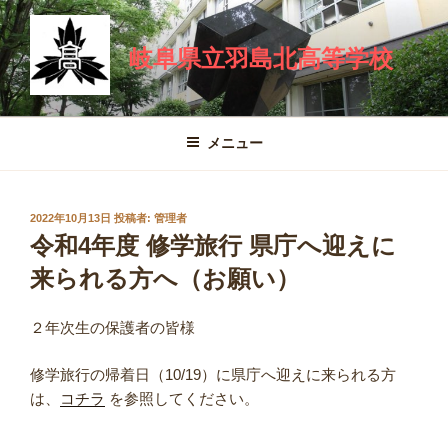
コ
ン
岐阜県立羽島北高等学校
テ
ン
ツ
へ
メニュー
ス
キ
ッ
投
2022年10月13日
投稿者:
管理者
プ
稿
令和4年度 修学旅行 県庁へ迎えに
日:
来られる方へ（お願い）
２年次生の保護者の皆様
修学旅行の帰着日（10/19）に県庁へ迎えに来られる方
は、
コチラ
を参照してください。