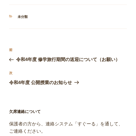
カ
未分類
テ
ゴ
リ
ー
投
前
前
稿
の
令和4年度 修学旅行期間の送迎について（お願い）
ナ
投
ビ
稿
次
次
ゲ
の
令和4年度 公開授業のお知らせ
投
ー
稿
シ
ョ
欠席連絡について
ン
保護者の方から、連絡システム「すぐーる」を通して、
ご連絡ください。