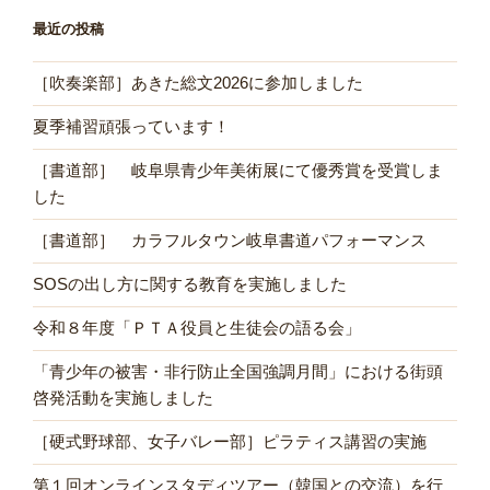
最近の投稿
［吹奏楽部］あきた総文2026に参加しました
夏季補習頑張っています！
［書道部］ 岐阜県青少年美術展にて優秀賞を受賞しま
した
［書道部］ カラフルタウン岐阜書道パフォーマンス
SOSの出し方に関する教育を実施しました
令和８年度「ＰＴＡ役員と生徒会の語る会」
「青少年の被害・非行防止全国強調月間」における街頭
啓発活動を実施しました
［硬式野球部、女子バレー部］ピラティス講習の実施
第１回オンラインスタディツアー（韓国との交流）を行