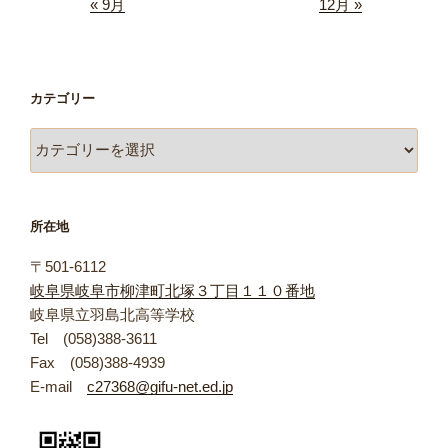
« 9月
12月 »
カテゴリー
カ
テ
ゴ
リ
所在地
ー
〒501-6112
岐阜県岐阜市柳津町北塚３丁目１１０番地
岐阜県立羽島北高等学校
Tel (058)388-3611
Fax (058)388-4939
E-mail
c27368@gifu-net.ed.jp