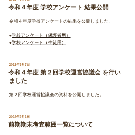
稿
令和４年度 学校アンケート 結果公開
日:
令和４年度学校アンケートの結果を公開しました。
●
学校アンケート（保護者用）
●
学校アンケート（生徒用）
投
2022年9月7日
稿
令和４年度 第２回学校運営協議会 を行い
日:
ました
第２回学校運営協議会
の資料を公開しました。
投
2022年9月1日
稿
前期期末考査範囲一覧について
日: