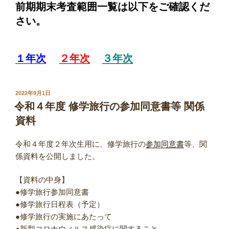
前期期末考査範囲一覧は以下をご確認くだ
さい。
１年次
２年次
３年次
投
2022年9月1日
稿
令和４年度 修学旅行の参加同意書等 関係
日:
資料
令和４年度２年次生用に、修学旅行の
参加同意書
等、関
係資料を公開しました。
【資料の中身】
●修学旅行参加同意書
●修学旅行日程表（予定）
●修学旅行の実施にあたって
●新型コロナウィルス感染症に関すること