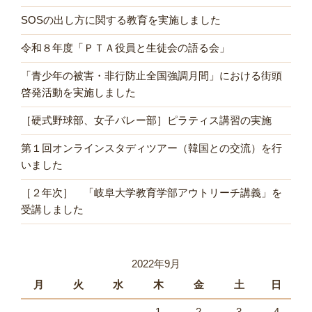
SOSの出し方に関する教育を実施しました
令和８年度「ＰＴＡ役員と生徒会の語る会」
「青少年の被害・非行防止全国強調月間」における街頭
啓発活動を実施しました
［硬式野球部、女子バレー部］ピラティス講習の実施
第１回オンラインスタディツアー（韓国との交流）を行
いました
［２年次］ 「岐阜大学教育学部アウトリーチ講義」を
受講しました
2022年9月
月
火
水
木
金
土
日
1
2
3
4