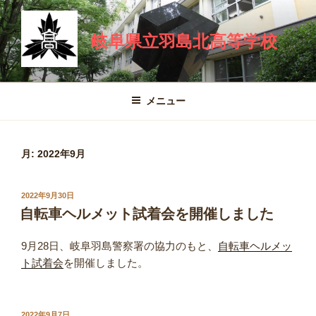
コ
ン
岐阜県立羽島北高等学校
テ
ン
ツ
へ
メニュー
ス
キ
ッ
月:
2022年9月
プ
投
2022年9月30日
稿
自転車ヘルメット試着会を開催しました
日:
9月28日、岐阜羽島警察署の協力のもと、
自転車ヘルメッ
ト試着会
を開催しました。
投
2022年9月7日