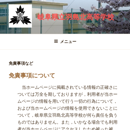
コ
ン
岐阜県立羽島北高等学校
テ
ン
ツ
へ
メニュー
ス
キ
ッ
免責事項など
プ
免責事項について
当ホームページに掲載されている情報の正確さに
ついては万全を期しておりますが，利用者が当ホー
ムページの情報を用いて行う一切の行為について，
および当ホームページの情報を使用できないことに
ついて，岐阜県立羽島北高等学校が何ら責任を負う
ものではありません。また，いかなる場合でも利用
者が当ホームページにアクセスしたため被った被