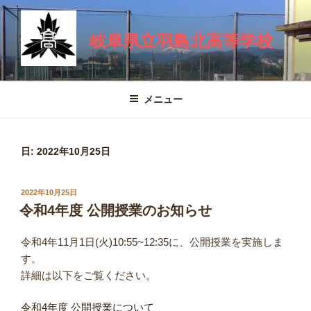
コ
ン
岐阜県立羽島北高等学校
テ
ン
ツ
へ
メニュー
ス
キ
ッ
日:
2022年10月25日
プ
投
2022年10月25日
稿
令和4年度 公開授業のお知らせ
日:
令和4年11月1日(火)10:55~12:35に、公開授業を実施しま
す。
詳細は以下をご覧ください。
令和4年度 公開授業について