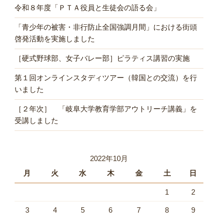
令和８年度「ＰＴＡ役員と生徒会の語る会」
「青少年の被害・非行防止全国強調月間」における街頭
啓発活動を実施しました
［硬式野球部、女子バレー部］ピラティス講習の実施
第１回オンラインスタディツアー（韓国との交流）を行
いました
［２年次］ 「岐阜大学教育学部アウトリーチ講義」を
受講しました
2022年10月
月
火
水
木
金
土
日
1
2
3
4
5
6
7
8
9