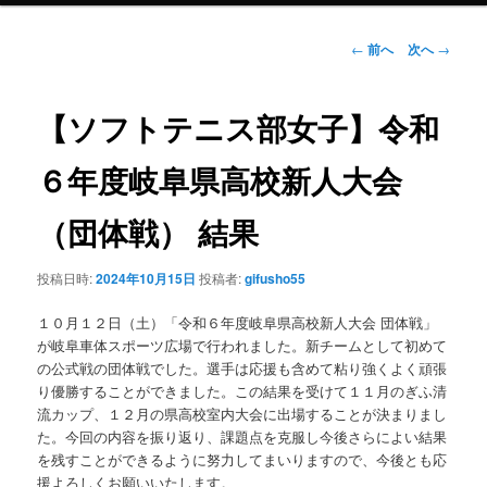
ン
投
←
前へ
次へ
→
稿
ナ
テ
ビ
【ソフトテニス部女子】令和
ゲ
ン
ー
６年度岐阜県高校新人大会
シ
ツ
ョ
（団体戦） 結果
ン
へ
投稿日時:
2024年10月15日
投稿者:
gifusho55
移
１０月１２日（土）「令和６年度岐阜県高校新人大会 団体戦」
動
が岐阜車体スポーツ広場で行われました。新チームとして初めて
の公式戦の団体戦でした。選手は応援も含めて粘り強くよく頑張
り優勝することができました。この結果を受けて１１月のぎふ清
流カップ、１２月の県高校室内大会に出場することが決まりまし
た。今回の内容を振り返り、課題点を克服し今後さらによい結果
を残すことができるように努力してまいりますので、今後とも応
援よろしくお願いいたします。