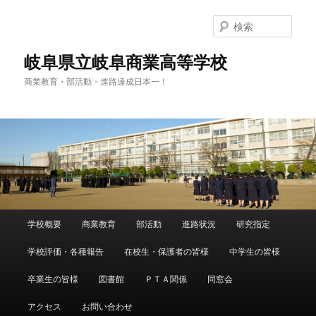
検
索
岐阜県立岐阜商業高等学校
商業教育・部活動・進路達成日本一！
メ
学校概要
商業教育
部活動
進路状況
研究指定
メ
イ
ン
学校評価・各種報告
在校生・保護者の皆様
中学生の皆様
イ
メ
ニ
卒業生の皆様
図書館
ＰＴＡ関係
同窓会
ン
ュ
ー
アクセス
お問い合わせ
コ