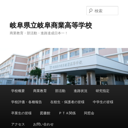
検
索
岐阜県立岐阜商業高等学校
商業教育・部活動・進路達成日本一！
メ
学校概要
商業教育
部活動
進路状況
研究指定
メ
イ
ン
学校評価・各種報告
在校生・保護者の皆様
中学生の皆様
イ
メ
ニ
卒業生の皆様
図書館
ＰＴＡ関係
同窓会
ン
ュ
ー
アクセス
お問い合わせ
コ