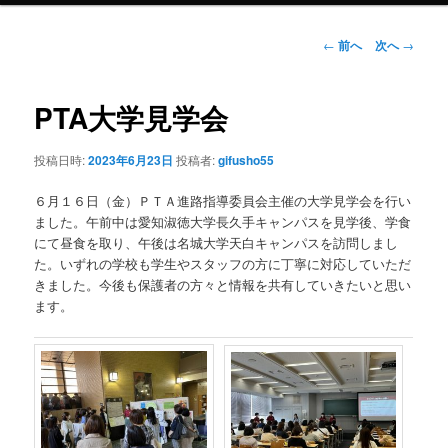
ン
投
←
前へ
次へ
→
稿
ナ
テ
ビ
PTA大学見学会
ゲ
ン
ー
投稿日時:
2023年6月23日
投稿者:
gifusho55
シ
ツ
ョ
６月１６日（金）ＰＴＡ進路指導委員会主催の大学見学会を行い
ン
へ
ました。午前中は愛知淑徳大学長久手キャンパスを見学後、学食
にて昼食を取り、午後は名城大学天白キャンパスを訪問しまし
移
た。いずれの学校も学生やスタッフの方に丁寧に対応していただ
きました。今後も保護者の方々と情報を共有していきたいと思い
動
ます。