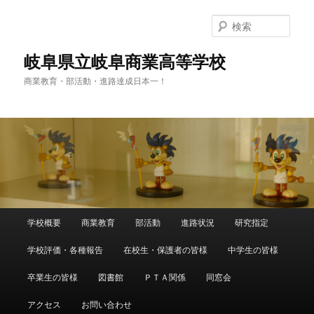
検
索
岐阜県立岐阜商業高等学校
商業教育・部活動・進路達成日本一！
メ
学校概要
商業教育
部活動
進路状況
研究指定
メ
イ
ン
学校評価・各種報告
在校生・保護者の皆様
中学生の皆様
イ
メ
ニ
卒業生の皆様
図書館
ＰＴＡ関係
同窓会
ン
ュ
ー
アクセス
お問い合わせ
コ