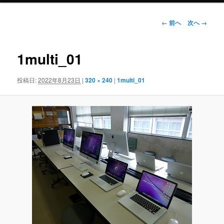
ン
画
← 前へ
次へ →
像
ナ
テ
ビ
1multi_01
ゲ
ン
ー
投稿日:
2022年8月23日
|
320 × 240
|
1multi_01
シ
ツ
ョ
ン
へ
移
動