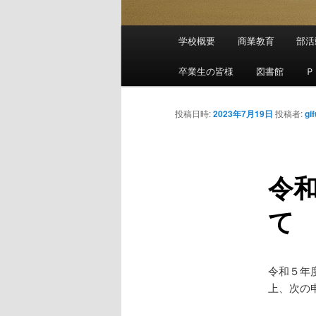
メ
学校概要
商業教育
部活
メ
イ
ン
卒業生の皆様
図書館
Ｐ
イ
メ
ニ
ン
投稿日時:
2023年7月19日
投稿者:
gi
ュ
ー
コ
令
ン
て
テ
ン
令和５年
ツ
上、次の