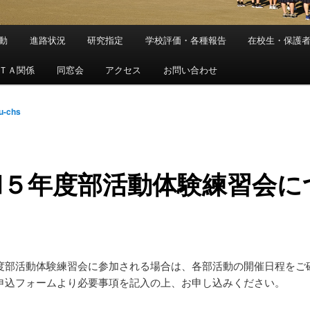
動
進路状況
研究指定
学校評価・各種報告
在校生・保護
ＴＡ関係
同窓会
アクセス
お問い合わせ
fu-chs
和５年度部活動体験練習会に
度部活動体験練習会に参加される場合は、各部活動の開催日程をご
申込フォームより必要事項を記入の上、お申し込みください。