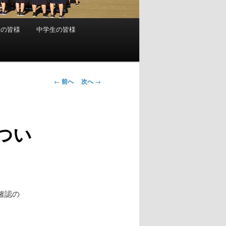
者の皆様
中学生の皆様
投
←
前へ
次へ
→
稿
ナ
ビ
つい
ゲ
ー
シ
ョ
ン
確認の