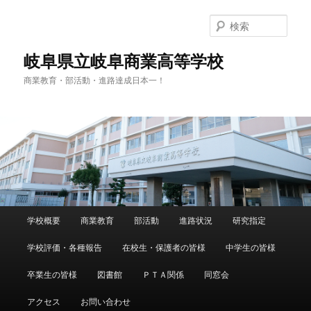
検
索
岐阜県立岐阜商業高等学校
商業教育・部活動・進路達成日本一！
メ
学校概要
商業教育
部活動
進路状況
研究指定
メ
イ
ン
学校評価・各種報告
在校生・保護者の皆様
中学生の皆様
イ
メ
ニ
卒業生の皆様
図書館
ＰＴＡ関係
同窓会
ン
ュ
ー
アクセス
お問い合わせ
コ