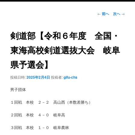
ン
投
←
前へ
次へ
→
稿
ナ
テ
ビ
剣道部【令和６年度 全国・
ゲ
ン
ー
東海高校剣道選抜大会 岐阜
シ
ツ
ョ
県予選会】
ン
へ
投稿日時:
2025年2月4日
投稿者:
gifu-chs
移
男子団体
動
１回戦 本校 ２－２ 高山西（本数差勝ち）
２回戦 本校 ４－０ 岐阜高
３回戦 本校 １－０ 岐阜農林