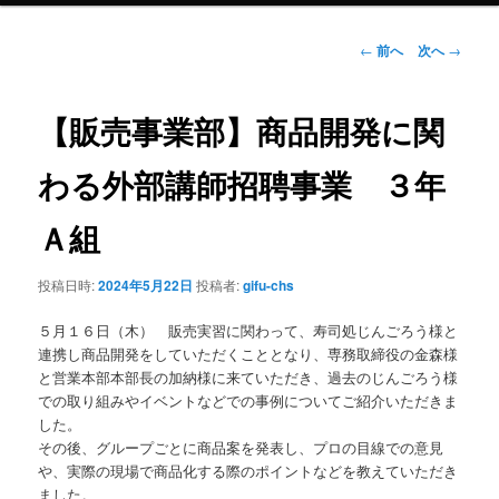
ン
投
←
前へ
次へ
→
稿
ナ
テ
ビ
【販売事業部】商品開発に関
ゲ
ン
ー
わる外部講師招聘事業 ３年
シ
ツ
ョ
Ａ組
ン
へ
投稿日時:
2024年5月22日
投稿者:
gifu-chs
移
５月１６日（木） 販売実習に関わって、寿司処じんごろう様と
動
連携し商品開発をしていただくこととなり、専務取締役の金森様
と営業本部本部長の加納様に来ていただき、過去のじんごろう様
での取り組みやイベントなどでの事例についてご紹介いただきま
した。
その後、グループごとに商品案を発表し、プロの目線での意見
や、実際の現場で商品化する際のポイントなどを教えていただき
ました。