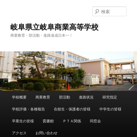
検
索
岐阜県立岐阜商業高等学校
商業教育・部活動・進路達成日本一！
メ
学校概要
商業教育
部活動
進路状況
研究指定
メ
イ
ン
学校評価・各種報告
在校生・保護者の皆様
中学生の皆様
イ
メ
ニ
卒業生の皆様
図書館
ＰＴＡ関係
同窓会
ン
ュ
ー
アクセス
お問い合わせ
コ