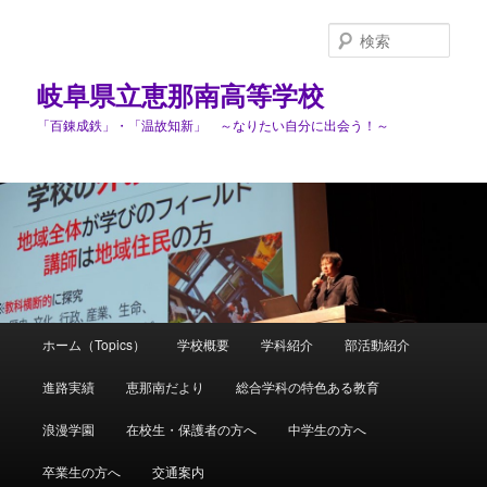
検
索
岐阜県立恵那南高等学校
「百錬成鉄」・「温故知新」 ～なりたい自分に出会う！～
メ
ホーム（Topics）
学校概要
学科紹介
部活動紹介
メ
イ
ン
進路実績
恵那南だより
総合学科の特色ある教育
イ
メ
ニ
浪漫学園
在校生・保護者の方へ
中学生の方へ
ン
ュ
ー
卒業生の方へ
交通案内
コ