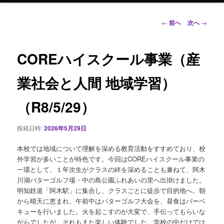
ン
投
←
前へ
次へ
→
稿
ナ
テ
ビ
COREハイスクール事業（産
ゲ
ン
ー
業社会と人間 地域学習）
シ
ツ
ョ
（R8/5/29）
ン
へ
投稿日時:
2026年5月29日
移
本校では地域について理解を深める教育活動をすすめており、校
動
外学習が多いことが特色です。今回はCOREハイスクール事業の
一環として、１年次生がクラスの絆を深めることも兼ねて、阿木
川湖パターゴルフ場・中の島公園ふれあいの里へ出掛けました。
明知鉄道「阿木駅」に集合し、クラスごとに徒歩で目的地へ。朝
から晴天に恵まれ、午前中はパターゴルフ大会を、昼食はバーベ
キューを行いました。火を起こすのが大変で、手伝ってもらいな
がらでしたが、それもまた楽しい体験でした。学校の中だけでは