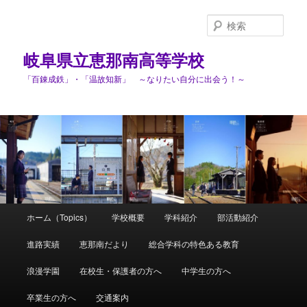
検
索
岐阜県立恵那南高等学校
「百錬成鉄」・「温故知新」 ～なりたい自分に出会う！～
メ
ホーム（Topics）
学校概要
学科紹介
部活動紹介
メ
イ
ン
進路実績
恵那南だより
総合学科の特色ある教育
イ
メ
ニ
浪漫学園
在校生・保護者の方へ
中学生の方へ
ン
ュ
ー
卒業生の方へ
交通案内
コ