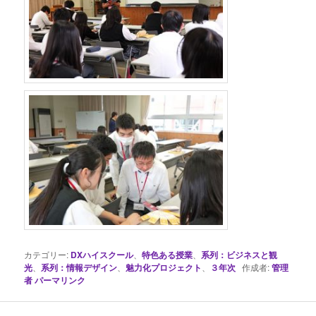
カテゴリー:
DXハイスクール
、
特色ある授業
、
系列：ビジネスと観
光
、
系列：情報デザイン
、
魅力化プロジェクト
、
３年次
作成者:
管理
者
パーマリンク