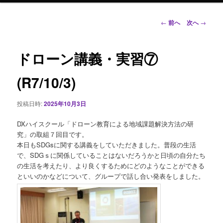
ン
投
←
前へ
次へ
→
稿
ナ
テ
ビ
ドローン講義・実習⑦
ゲ
ン
ー
(R7/10/3)
シ
ツ
ョ
投稿日時:
2025年10月3日
ン
へ
DXハイスクール「ドローン教育による地域課題解決方法の研
移
究」の取組７回目です。
本日もSDGsに関する講義をしていただきました。普段の生活
動
で、SDGｓに関係していることはないだろうかと日頃の自分たち
の生活を考えたり、より良くするためにどのようなことができる
といいのかなどについて、グループで話し合い発表をしました。