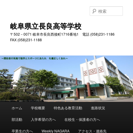
検
索
岐阜県立長良高等学校
〒502－0071 岐阜市長良西後町1716番地1 電話 (058)231-1186
FAX (058)231-1188
メ
ホーム
学校概要
特色ある教育活動
進路状況
メ
サ
イ
ン
部活動
入学希望の方へ
在校生・保護者の方へ
イ
ブ
メ
ニ
卒業生の方へ
Weekly NAGARA
アクセス・連絡先