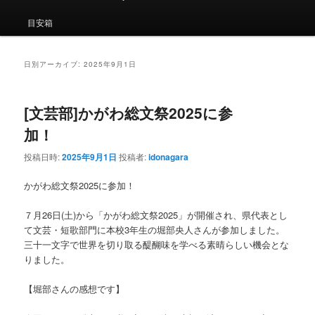
ン
コ
ュ
ー
目安箱
コ
ン
ン
テ
日別アーカイブ:
2025年9月1日
テ
ン
[文芸部]かがわ総文祭2025に参
ン
ツ
加！
ツ
へ
投稿日時:
2025年9月1日
投稿者:
idonagara
へ
移
かがわ総文祭2025に参加！
移
動
７月26日(土)から「かがわ総文祭2025」が開催され、県代表とし
て文芸・短歌部門に本校3年生の堀部央人さんが参加しました。
動
三十一文字で世界を切り取る醍醐味を学べる素晴らしい機会とな
りました。
【堀部さんの感想です】