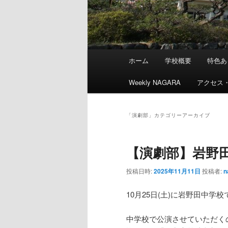
メ
ホーム
学校概要
特色あ
メ
サ
イ
ン
Weekly NAGARA
アクセス
イ
ブ
メ
ニ
ン
コ
ュ
「
演劇部
」カテゴリーアーカイブ
ー
コ
ン
【演劇部】岩野
ン
テ
投稿日時:
2025年11月11日
投稿者:
n
テ
ン
10月25日(土)に岩野田中
ン
ツ
中学校で公演させていただく