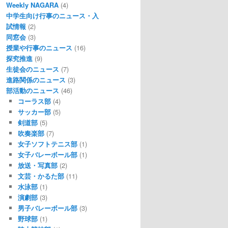
Weekly NAGARA
(4)
中学生向け行事のニュース・入
試情報
(2)
同窓会
(3)
授業や行事のニュース
(16)
探究推進
(9)
生徒会のニュース
(7)
進路関係のニュース
(3)
部活動のニュース
(46)
コーラス部
(4)
サッカー部
(5)
剣道部
(5)
吹奏楽部
(7)
女子ソフトテニス部
(1)
女子バレーボール部
(1)
放送・写真部
(2)
文芸・かるた部
(11)
水泳部
(1)
演劇部
(3)
男子バレーボール部
(3)
野球部
(1)