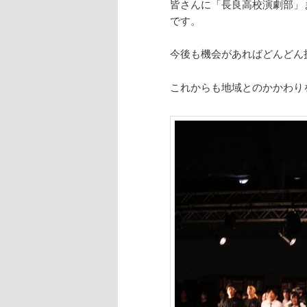
皆さんに「長良高校演劇部」
ツ
へ
です。
へ
移
今後も機会があればどんどん
移
動
これからも地域とのかかわり
動