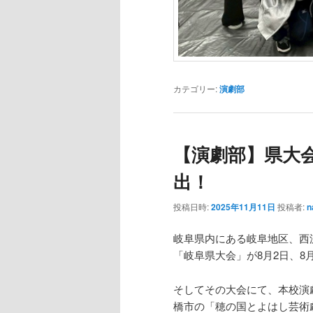
カテゴリー:
演劇部
【演劇部】県大
出！
投稿日時:
2025年11月11日
投稿者:
n
岐阜県内にある岐阜地区、西
「岐阜県大会」が8月2日、8
そしてその大会にて、本校演
橋市の「穂の国とよはし芸術