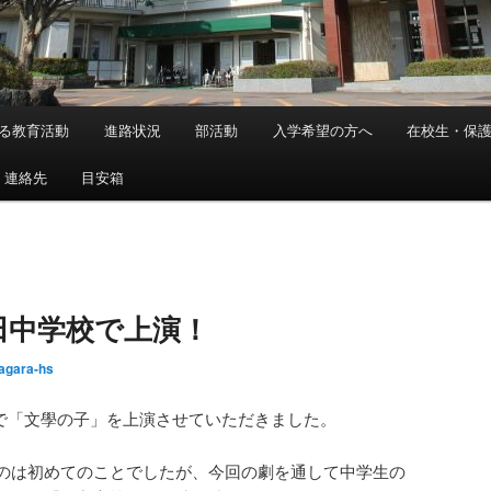
る教育活動
進路状況
部活動
入学希望の方へ
在校生・保
・連絡先
目安箱
田中学校で上演！
agara-hs
学校で「文學の子」を上演させていただきました。
のは初めてのことでしたが、今回の劇を通して中学生の