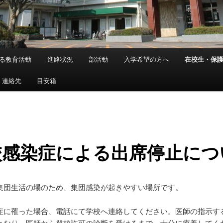
る教育活動
進路状況
部活動
入学希望の方へ
在校生・保
・連絡先
目安箱
校感染症による出席停止につ
集団生活の場のため、集団感染が起きやすい場所です。
症に罹った場合、電話にて学校へ連絡してください。医師の指示す
となり、医師から登校許可の診断を受けるまで、十分に療養してく