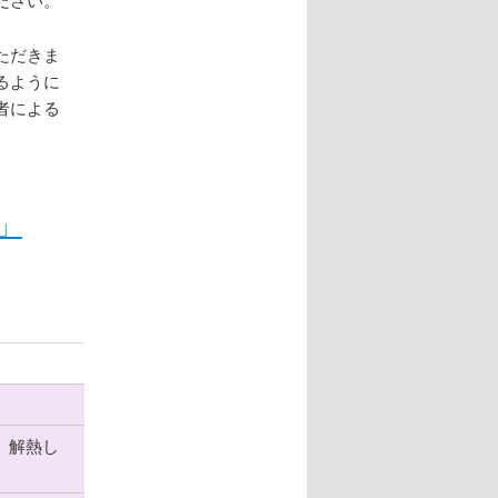
ただきま
るように
者による
」
、解熱し