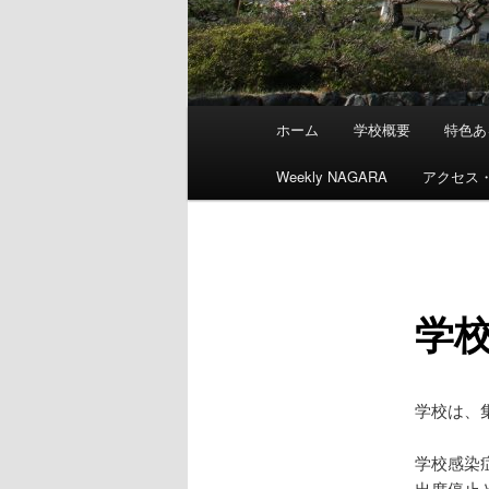
メ
ホーム
学校概要
特色あ
メ
イ
ン
Weekly NAGARA
アクセス
イ
メ
ニ
ン
ュ
ー
コ
学
ン
テ
学校は、
ン
学校感染
出席停止