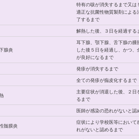
特有の咳が消失するまで又は
適正な抗菌性物質製剤による
了するまで
解熱した後、３日を経過する
耳下腺、顎下腺、舌下腺の腫
下腺炎
した後５日を経過し、かつ、
が良好になるまで
発疹が消失するまで
全ての発疹が痂皮化するまで
主要症状が消退した後、２日
熱
るまで
医師が感染の恐れがないと認
症状により学校医等において
性髄膜炎
れがないと認めるまで