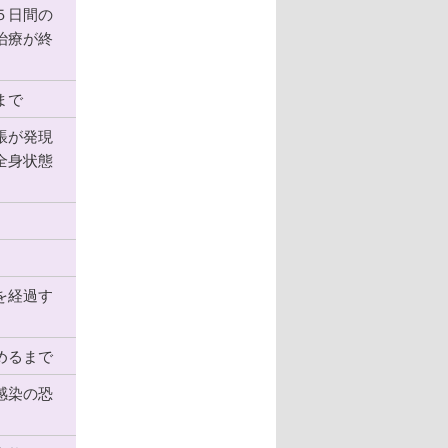
５日間の
治療が終
まで
脹が発現
全身状態
を経過す
めるまで
感染の恐