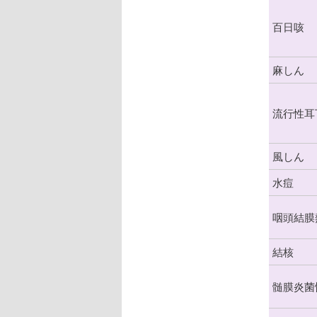
百日咳
麻しん
流行性耳
風しん
水痘
咽頭結膜
結核
髄膜炎菌