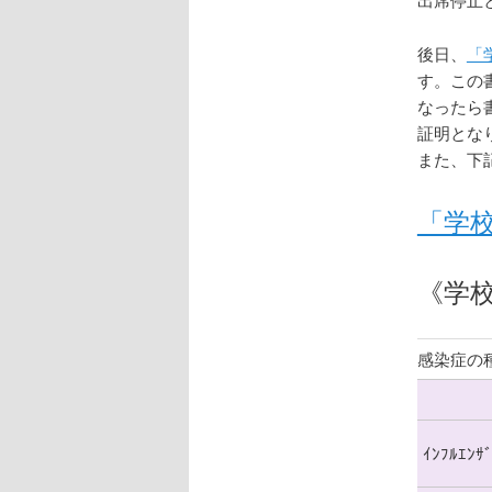
ツ
後日、
「
へ
す。この
なったら
移
証明とな
また、下
動
「学
《学
感染症の
ｲﾝﾌﾙｴﾝｻ