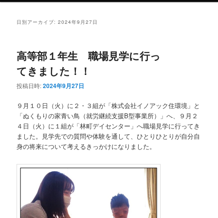
ン
テ
日別アーカイブ:
2024年9月27日
テ
ン
高等部１年生 職場見学に行っ
ン
ツ
てきました！！
ツ
へ
投稿日時:
2024年9月27日
へ
移
９月１０日（火）に２・３組が「株式会社イノアック住環境」と
「ぬくもりの家青い鳥（就労継続支援B型事業所）」へ、９月２
移
動
４日（火）に１組が「林町デイセンター」へ職場見学に行ってき
ました。見学先での質問や体験を通して、ひとりひとりが自分自
動
身の将来について考えるきっかけになりました。