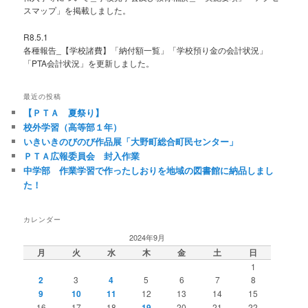
スマップ」を掲載しました。
R8.5.1
各種報告_【学校諸費】「納付額一覧」「学校預り金の会計状況」
「PTA会計状況」を更新しました。
最近の投稿
【ＰＴＡ 夏祭り】
校外学習（高等部１年）
いきいきのびのび作品展「大野町総合町民センター」
ＰＴＡ広報委員会 封入作業
中学部 作業学習で作ったしおりを地域の図書館に納品しまし
た！
カレンダー
2024年9月
月
火
水
木
金
土
日
1
2
3
4
5
6
7
8
9
10
11
12
13
14
15
16
17
18
19
20
21
22