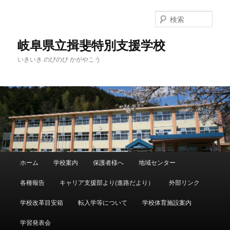
検
索
岐阜県立揖斐特別支援学校
いきいき のびのび かがやこう
メ
ホーム
学校案内
保護者様へ
地域センター
メ
サ
イ
ン
各種報告
キャリア支援部より(進路だより）
外部リンク
イ
ブ
メ
ニ
学校改革目安箱
転入学等について
学校体育施設案内
ン
コ
ュ
ー
学習発表会
コ
ン