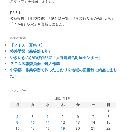
スマップ」を掲載しました。
R8.5.1
各種報告_【学校諸費】「納付額一覧」「学校預り金の会計状況」
「PTA会計状況」を更新しました。
最近の投稿
【ＰＴＡ 夏祭り】
校外学習（高等部１年）
いきいきのびのび作品展「大野町総合町民センター」
ＰＴＡ広報委員会 封入作業
中学部 作業学習で作ったしおりを地域の図書館に納品しまし
た！
カレンダー
2024年9月
月
火
水
木
金
土
日
1
2
3
4
5
6
7
8
9
10
11
12
13
14
15
16
17
18
19
20
21
22