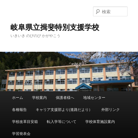
検
索
岐阜県立揖斐特別支援学校
いきいき のびのび かがやこう
メ
ホーム
学校案内
保護者様へ
地域センター
メ
サ
イ
ン
各種報告
キャリア支援部より(進路だより）
外部リンク
イ
ブ
メ
ニ
学校改革目安箱
転入学等について
学校体育施設案内
ン
コ
ュ
ー
学習発表会
コ
ン