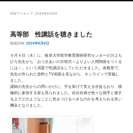
ン
テ
日別アーカイブ:
2024年9月9日
テ
ン
高等部 性講話を聴きました
ン
ツ
投稿日時:
2024年9月9日
ツ
へ
９月４日（水）に、岐阜大学医学教育開発研究センターの川上ち
ひろ先生から「おつきあいの方程式～よりよい人間関係をつくる
へ
移
には～」という演題で性講話をしていただきました。各教室で、
先生が作られた資料とTV画面を見ながら、オンラインで実施し
移
動
ました。
講師の先生からの問いかけに、手を挙げて答える生徒もおり、積
動
極的に参加する姿も見られました。自分自身が色々な相手と接す
る上でどのようなことに気をつけるべきなのかを考えられる良い
機会となりました。