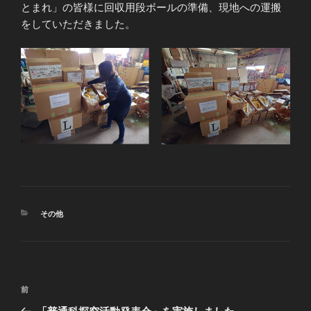
とまれ」の皆様に回収用段ボールの準備、現地への運搬
をしていただきました。
カ
その他
テ
ゴ
リ
ー
投
前
前
稿
の