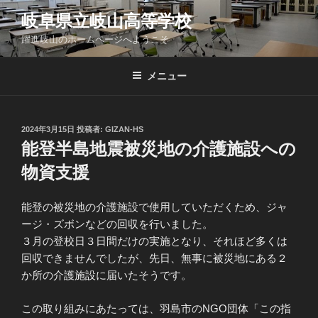
コ
岐阜県立岐山高等学校
ン
躍進岐山のホームページへようこそ
テ
ン
ツ
メニュー
へ
ス
キ
投
2024年3月15日
投稿者:
GIZAN-HS
稿
ッ
能登半島地震被災地の介護施設への
日:
プ
物資支援
能登の被災地の介護施設で使用していただくため、ジャ
ージ・ズボンなどの回収を行いました。
３月の登校日３日間だけの実施となり、それほど多くは
回収できませんでしたが、先日、無事に被災地にある２
か所の介護施設に届いたそうです。
この取り組みにあたっては、羽島市のNGO団体「この指