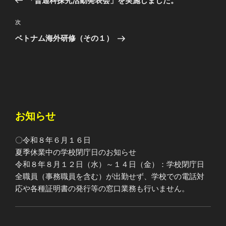
「普通科探究活動発表会」を実施しました。
ナ
投
ビ
稿
次
次
ゲ
の
ベトナム海外研修（その１）
投
ー
稿
シ
ョ
ン
お知らせ
〇令和８年６月１６日
夏季休業中の学校閉庁日のお知らせ
令和８年８月１２日（水）～１４日（金）：学校閉庁日
全職員（事務職員を含む）が出勤せず、学校での電話対
応や各種証明書の発行等の窓口業務も行いません。