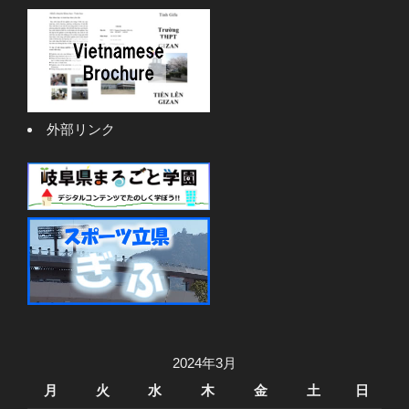
外部リンク
2024年3月
月
火
水
木
金
土
日