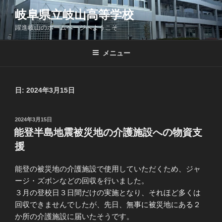
コ
岐阜県立岐山高等学校
ン
躍進岐山のホームページへようこそ
テ
ン
ツ
メニュー
へ
ス
キ
日:
2024年3月15日
ッ
プ
投
2024年3月15日
稿
能登半島地震被災地の介護施設への物資支
日:
援
能登の被災地の介護施設で使用していただくため、ジャ
ージ・ズボンなどの回収を行いました。
３月の登校日３日間だけの実施となり、それほど多くは
回収できませんでしたが、先日、無事に被災地にある２
か所の介護施設に届いたそうです。