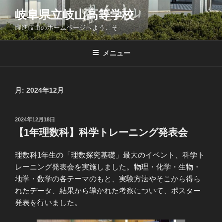
コ
岐阜県立岐山高等学校
ン
躍進岐山のホームページへようこそ
テ
ン
ツ
メニュー
へ
ス
キ
月:
2024年12月
ッ
プ
投
2024年12月18日
稿
【1年理数科】科学トレーニング発表会
日:
理数科1年生の「理数探究基礎」最大のイベント、科学ト
レーニング発表会を実施しました。物理・化学・生物・
地学・数学の各テーマのもと、実験方法やそこから得ら
れたデータ、結果から導かれた考察について、ポスター
発表を行いました。