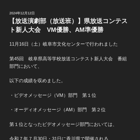
投
2024年12月12日
稿
【放送演劇部（放送班）】県放送コンテス
日:
ト新人大会 VM優勝、AM準優勝
11月16日（土）岐阜市文化センターで行われました
第45回 岐阜県高等学校放送コンテスト新人大会 番組
部門において、
以下の成績を収めました。
・ビデオメッセージ（VM）部門 第１位
・オーディオメッセージ（AM）部門 第２位
第１位となったビデオメッセージ部門においては、
令和７年７月30日・31日に香川県で開催される