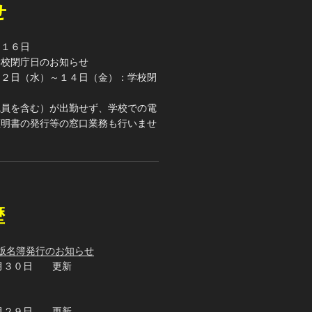
せ
月１６日
学校閉庁日のお知らせ
１２日（水）～１４日（金）：学校閉
職員を含む）が出勤せず、学校での電
証明書の発行等の窓口業務も行いませ
歴
版名簿発行のお知らせ
月３０日 更新
月２９日 更新