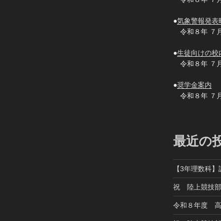
●
気象警報発表
令和８年 ７
●
生徒向けの校
令和８年 ７
●
奨学金案内
令和８年 ７
最近の
【3年理数科】
祝 陸上競技
令和８年度 