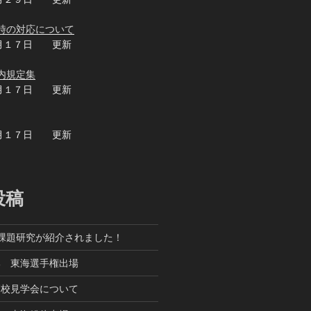
時の対応について
月１７日 更新
内規定集
月１７日 更新
月１７日 更新
投稿
課題研究が紹介されました！
部 東海選手権出場
高校見学会について