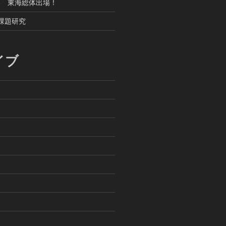
部 東海総体出場！
課題研究
イブ