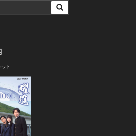
検
索
内
レット