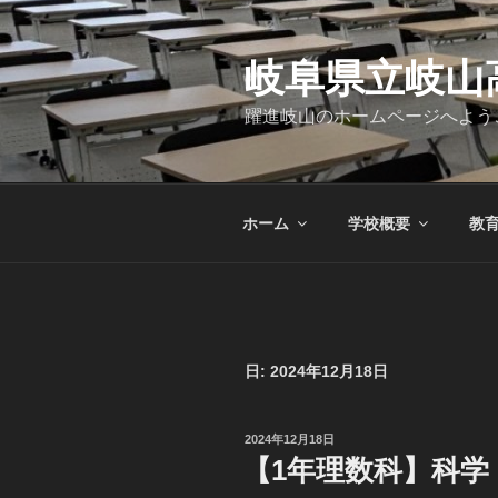
コ
ン
テ
岐阜県立岐山
ン
躍進岐山のホームページへよう
ツ
へ
ス
キ
ホーム
学校概要
教
ッ
プ
日:
2024年12月18日
投
2024年12月18日
稿
【1年理数科】科
日: