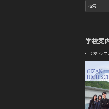
検
索:
学校案
学校パンフ