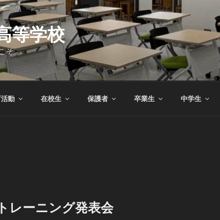
高等学校
こそ
育活動
在校生
保護者
卒業生
中学生
学トレーニング発表会