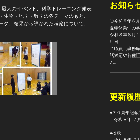
お知ら
」最大のイベント、科学トレーニング発表
・生物・地学・数学の各テーマのもと、
〇令和８年６
ータ、結果から導かれた考察について、
夏季休業中の
令和８年８月
庁日
全職員（事務
話対応や各種
ん。
更新履
●
７０周年記念
令和８年 ７
●
校歌
令和８年 ７