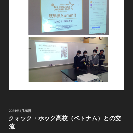
投
2024年1月25日
稿
クォック・ホック高校（ベトナム）との交
日:
流