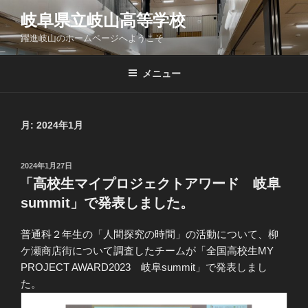
コ
岐阜県立岐山高等学校
ン
躍進岐山のホームページへようこそ
テ
ン
ツ
メニュー
へ
ス
キ
月:
2024年1月
ッ
プ
投
2024年1月27日
稿
「高校生マイプロジェクトアワード 岐阜
日:
summit」で発表しました。
普通科２年生の「人間探究の時間」の活動について、柳
ケ瀬商店街について調査したチームが「全国高校生MY
PROJECT AWARD2023 岐阜summit」で発表しまし
た。