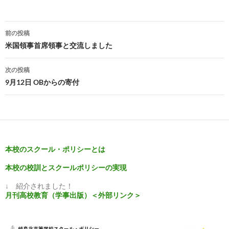
投
前の投稿
稿
米国領事首席領事と交流しました
ナ
次の投稿
ビ
9月12日 OBからの寄付
ゲ
ー
シ
本校のスクール・ポリシーとは
ョ
本校の校訓とスクールポリシーの実現
ン
↓ 紹介されました！
月刊高校教育（学事出版）＜外部リンク＞