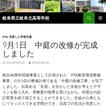
検
岐阜県立岐阜北高等学校
索
コ
メインメ
ン
ニュー
テ
ン
PTA
,
充実した学習支援
ツ
9月1日 中庭の改修が完成
へ
しました
ス
キ
ッ
2022年9月1日
GIFUKITA-HS
プ
創立80周年関連事業として計画された「PTA教育環境整備
事業」の3つ目の整備計画である「中庭の改修工事」が完了
しました。伝統ある「丸池」を生かした生徒が考えたデザ
インを取り入れ、県教委の指導も受けながら、何度かの設
計変更を経て竣工することができました。生徒が心身とも
にリラックスできる空間ができ、北高での生活が充実した