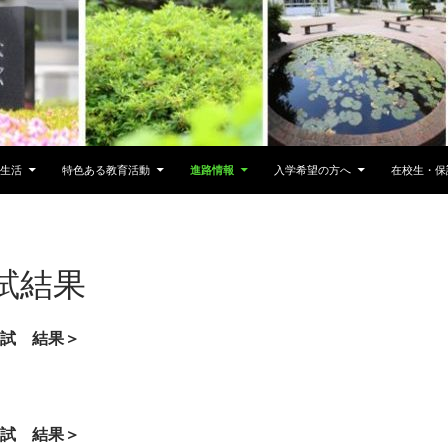
生活
特色ある教育活動
進路情報
入学希望の方へ
在校生・保
試結果
試 結果＞
試 結果＞