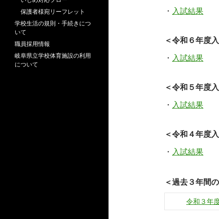
・
入試結果
保護者様宛リーフレット
学校生活の規則・手続きにつ
いて
＜令和６年度入
職員採用情報
岐阜県立学校体育施設の利用
・
入試結果
について
＜令和５年度入
・
入試結果
＜令和４年度入
・
入試結果
＜過去３年間の
令和３年