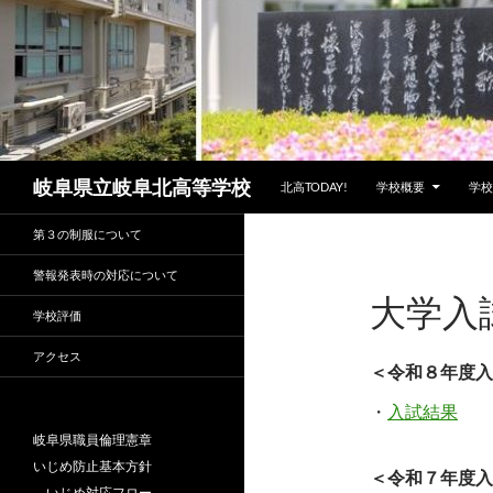
コンテンツへスキップ
検
岐阜県立岐阜北高等学校
北高TODAY!
学校概要
学校
索
第３の制服について
警報発表時の対応について
大学入
学校評価
アクセス
＜令和８年度入
・
入試結果
岐阜県職員倫理憲章
いじめ防止基本方針
＜令和７年度入
いじめ対応フロー