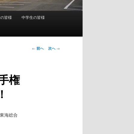
者の皆様
中学生の皆様
投
←
前へ
次へ
→
稿
ナ
ビ
手権
ゲ
ー
！
シ
ョ
ン
、東海総合