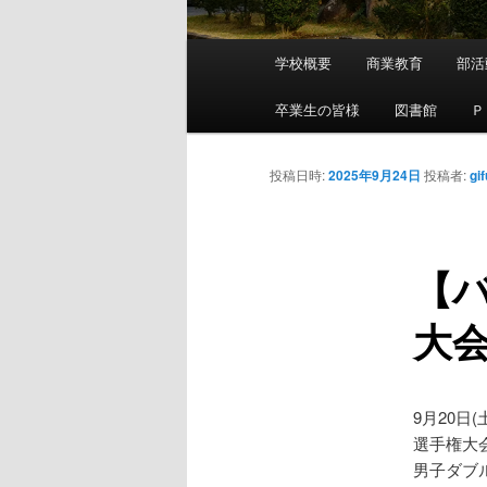
メ
学校概要
商業教育
部活
メ
イ
ン
卒業生の皆様
図書館
Ｐ
イ
メ
ニ
ン
投稿日時:
2025年9月24日
投稿者:
gi
ュ
ー
コ
【
ン
大
テ
ン
9月20
ツ
選手権大
男子ダブ