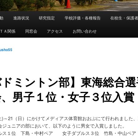
動
進路状況
研究指定
学校評価・各種報告
在校生・保護
ＴＡ関係
同窓会
アクセス
お問い合わせ
fusho55
バドミントン部】東海総合選
会、男子１位・女子３位入賞
日(土)～21（日）にかけてメディアス体育館おおぶにて行われました
会ジュニアの部において、以下のように男女で入賞しました。
ルス１位 下島・中村ペア 女子ダブルス３位 竹島・中山ペア