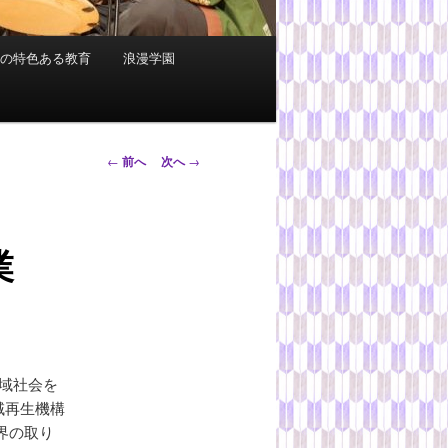
科の特色ある教育
浪漫学園
投
←
前へ
次へ
→
稿
ナ
ビ
業
ゲ
ー
シ
ョ
ン
域社会を
域再生機構
界の取り