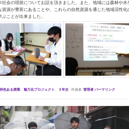
本社会の現状についてお話を頂きました。また、地域には森林や水
な資源が豊富にあることや、これらの自然資源を通じた地域活性化
学ぶことが出来ました。
特色ある授業
、
魅力化プロジェクト
、
３年次
作成者:
管理者
パーマリンク