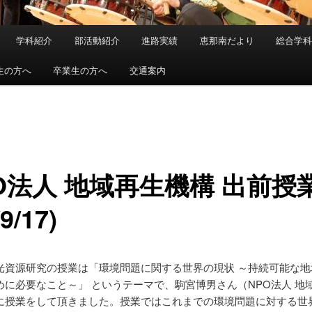
学科紹介
部活動紹介
進路実績
恵那南だより
総合学
生の方へ
卒業生の方へ
交通案内
O法人 地域再生機構 出前授
9/17)
光資源研究の授業は「環境問題に関する世界の現状 ～持続可能な地
めに必要なこと～」 というテーマで、駒宮博男さん（NPO法人 地
に授業をして頂きました。授業ではこれまでの環境問題に対する世