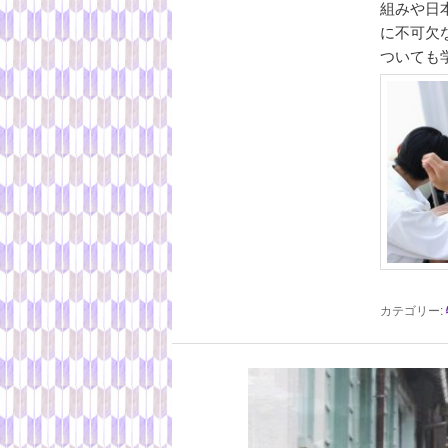
へ
組みや日
に不可欠
移
ついても
動
カテゴリー: