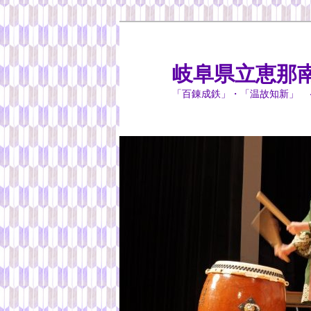
岐阜県立恵那
「百錬成鉄」・「温故知新」 