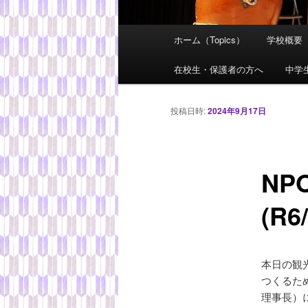
メ
ホーム（Topics）
学校概要
メ
イ
ン
在校生・保護者の方へ
中学
イ
メ
ニ
ン
投稿日時:
2024年9月17日
ュ
ー
コ
NP
ン
(R6/
テ
ン
本日の観
ツ
つくるた
理事長）