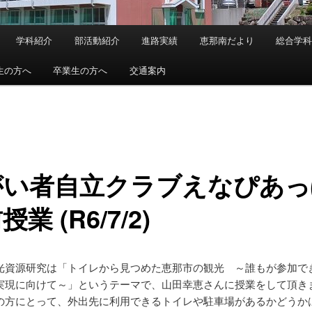
学科紹介
部活動紹介
進路実績
恵那南だより
総合学
生の方へ
卒業生の方へ
交通案内
がい者自立クラブえなぴあっ
業 (R6/7/2)
光資源研究は「トイレから見つめた恵那市の観光 ～誰もが参加で
実現に向けて～」というテーマで、山田幸恵さんに授業をして頂き
の方にとって、外出先に利用できるトイレや駐車場があるかどうか