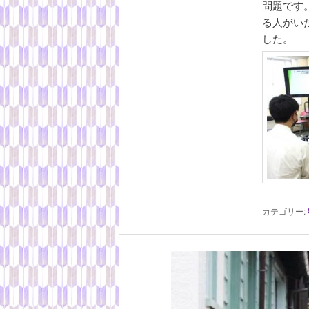
へ
問題です
る人がい
移
した。
動
カテゴリー: