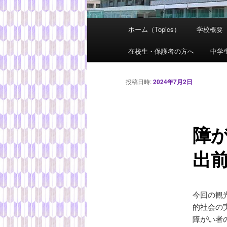
メ
ホーム（Topics）
学校概要
メ
イ
ン
在校生・保護者の方へ
中学
イ
メ
ニ
ン
投稿日時:
2024年7月2日
ュ
ー
コ
障
ン
出前授
テ
ン
今回の観
ツ
的社会の
障がい者