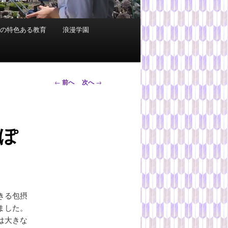
科の特色ある教育
浪漫学園
投
←
前へ
次へ
→
稿
ナ
ビ
ぽ
ゲ
ー
シ
ョ
ン
きる包摂
ました。
は大きな