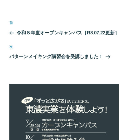
投
前
前
稿
の
令和８年度オープンキャンパス［R8.07.22更新］
ナ
投
ビ
稿
次
次
ゲ
の
パターンメイキング講習会を受講しました！
投
ー
稿
シ
ョ
ン