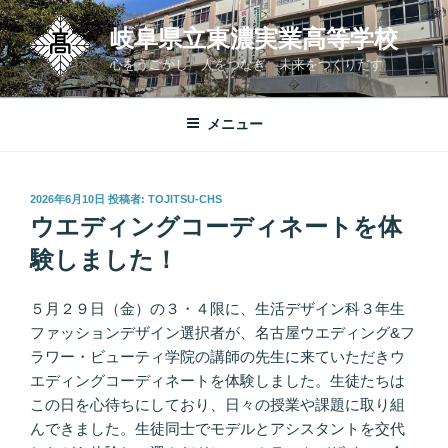
コ
岐阜県立東濃実業高等学校
ン
テ
心をうごかし 人をつなぎ 未来をつくりだす
ン
ツ
メニュー
へ
ス
キ
投
2026年6月10日
投稿者:
TOJITSU-CHS
ッ
稿
ウエディングコーディネートを体
プ
日:
験しました！
５月２９日（金）の３・４限に、生活デザイン科３年生
ファッションデザイン選択者が、名古屋ウエディング&フ
ラワー・ビューティ学院の講師の先生に来ていただきウ
エディングコーディネートを体験しました。生徒たちは
この日を心待ちにしており、日々の授業や課題に取り組
んできました。生徒同士でモデルとアシスタントを交代