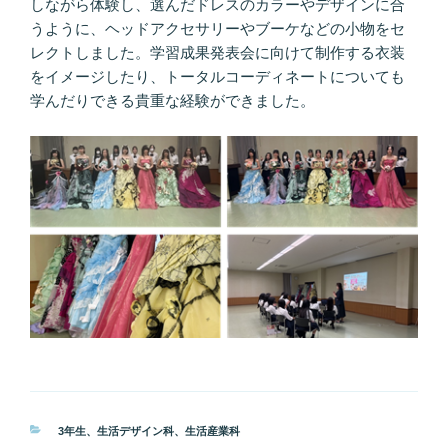
しながら体験し、選んだドレスのカラーやデザインに合
うように、ヘッドアクセサリーやブーケなどの小物をセ
レクトしました。学習成果発表会に向けて制作する衣装
をイメージしたり、トータルコーディネートについても
学んだりできる貴重な経験ができました。
カ
3年生
、
生活デザイン科
、
生活産業科
テ