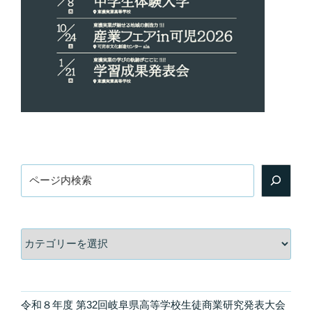
検
索
カ
テ
ゴ
リ
ー
令和８年度 第32回岐阜県高等学校生徒商業研究発表大会