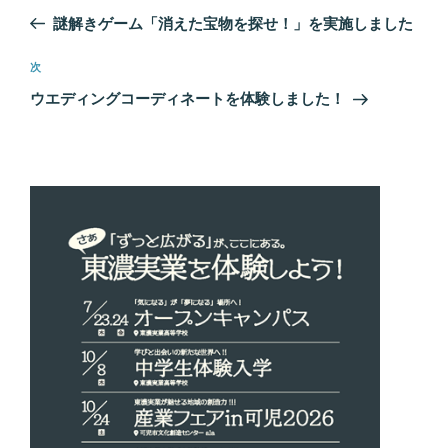
稿
の
謎解きゲーム「消えた宝物を探せ！」を実施しました
ナ
投
ビ
稿
次
次
ゲ
の
ウエディングコーディネートを体験しました！
投
ー
稿
シ
ョ
ン