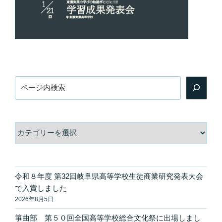
検
索
カ
テ
ゴ
リ
ー
令和８年度 第32回岐阜県高等学校生徒商業研究発表大会
で入賞しました
2026年8月5日
箏曲部 第５０回全国高等学校総合文化祭に出場しまし