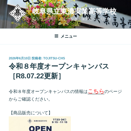
コ
岐阜県立東濃実業高等学校
ン
テ
心をうごかし 人をつなぎ 未来をつくりだす
ン
ツ
メニュー
へ
ス
キ
投
2026年6月10日
投稿者:
TOJITSU-CHS
ッ
稿
令和８年度オープンキャンパス
プ
日:
［R8.07.22更新］
こちら
令和８年度オープンキャンパスの情報は
のページ
からご確認ください。
【商品販売について】