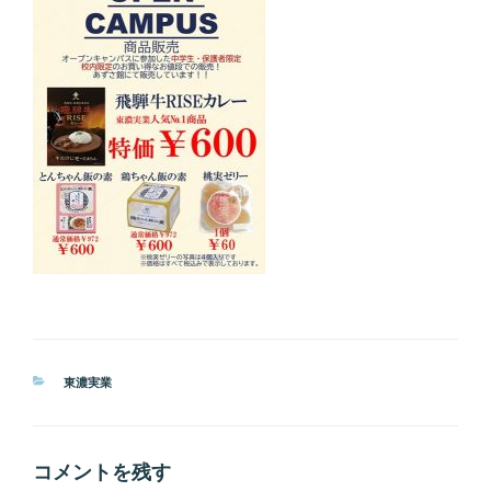
カ
東濃実業
テ
ゴ
リ
ー
コメントを残す