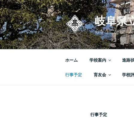
コ
ン
テ
岐阜県
ン
心をうごかし 人
ツ
へ
ス
キ
ホーム
学校案内
進路
ッ
プ
行事予定
育友会
学校
行事予定