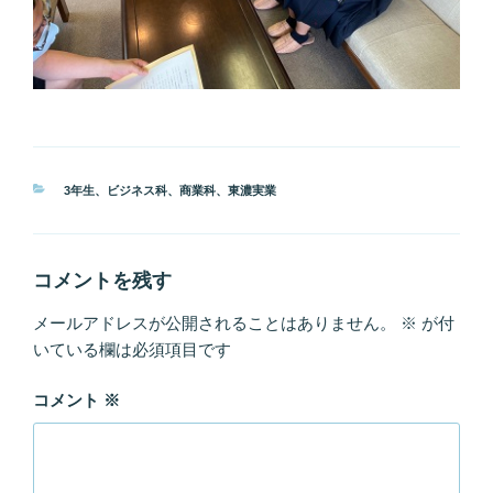
カ
3年生
、
ビジネス科
、
商業科
、
東濃実業
テ
ゴ
リ
ー
コメントを残す
メールアドレスが公開されることはありません。
※
が付
いている欄は必須項目です
コメント
※