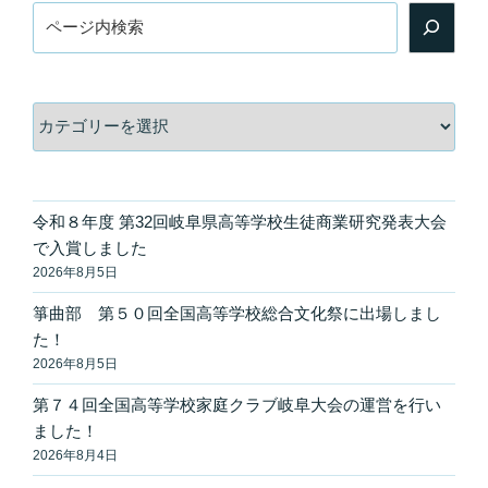
検
索
カ
テ
ゴ
リ
ー
令和８年度 第32回岐阜県高等学校生徒商業研究発表大会
で入賞しました
2026年8月5日
箏曲部 第５０回全国高等学校総合文化祭に出場しまし
た！
2026年8月5日
第７４回全国高等学校家庭クラブ岐阜大会の運営を行い
ました！
2026年8月4日