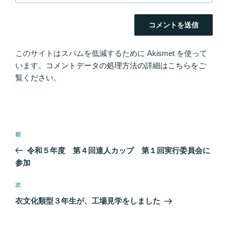
このサイトはスパムを低減するために Akismet を使って
います。
コメントデータの処理方法の詳細はこちらをご
覧ください
。
投
前
前
稿
の
令和５年度 第４回達人カップ 第１回実行委員会に
ナ
投
参加
ビ
稿
ゲ
次
次
の
ー
衣文化類型３年生が、工場見学をしました
投
シ
稿