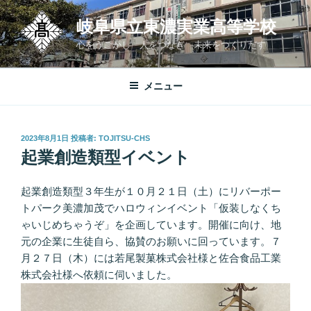
コ
岐阜県立東濃実業高等学校
ン
テ
心をうごかし 人をつなぎ 未来をつくりだす
ン
ツ
メニュー
へ
ス
キ
投
2023年8月1日
投稿者:
TOJITSU-CHS
ッ
稿
起業創造類型イベント
プ
日:
起業創造類型３年生が１０月２１日（土）にリバーポー
トパーク美濃加茂でハロウィンイベント「仮装しなくち
ゃいじめちゃうぞ」を企画しています。開催に向け、地
元の企業に生徒自ら、協賛のお願いに回っています。７
月２７日（木）には若尾製菓株式会社様と佐合食品工業
株式会社様へ依頼に伺いました。