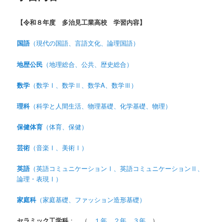
ン
【令和８
年度 多治見工業高校 学習内容】
テ
国語
（現代の国語、言語文化、論理国語）
ン
地歴公民
（地理総合、公共、歴史総合）
ツ
数学
（数学Ⅰ、数学Ⅱ、数学A、数学Ⅲ）
へ
理科
（科学と人間生活、物理基礎、化学基礎、物理）
移
保健体育
（体育、保健）
動
芸術
（音楽Ⅰ、美術Ⅰ）
英語
（英語コミュニケーションⅠ、英語コミュニケーションⅡ、
論理・表現Ⅰ）
家庭科
（家庭基礎、ファッション造形基礎）
セラミック工学科
： （
１年
２年
３年
）