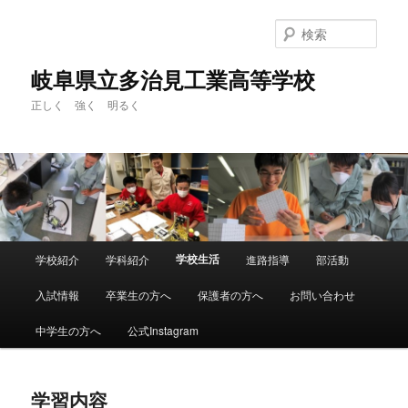
検
索
岐阜県立多治見工業高等学校
正しく 強く 明るく
メ
学校生活
学校紹介
学科紹介
進路指導
部活動
メ
イ
ン
入試情報
卒業生の方へ
保護者の方へ
お問い合わせ
イ
メ
ニ
中学生の方へ
公式Instagram
ン
ュ
ー
コ
学習内容