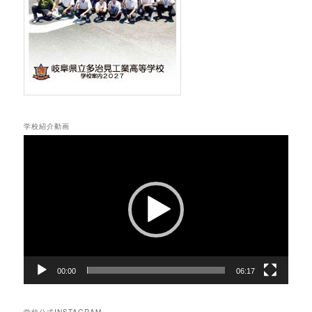
学校紹介動画
動
画
プ
レ
ー
ヤ
ー
00:00
06:17
学校公式INSTAGRAM