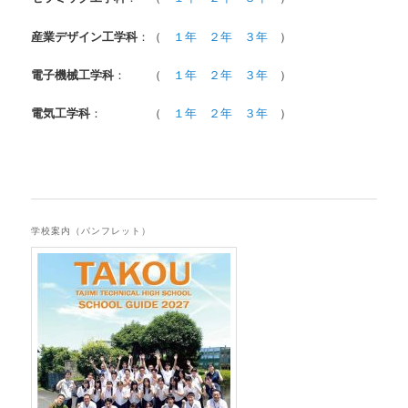
産業デザイン工学科
：（
１年
２年
３年
）
電子機械工学科
： （
１年
２年
３年
）
電気工学科
： （
１年
２年
３年
）
学校案内（パンフレット）