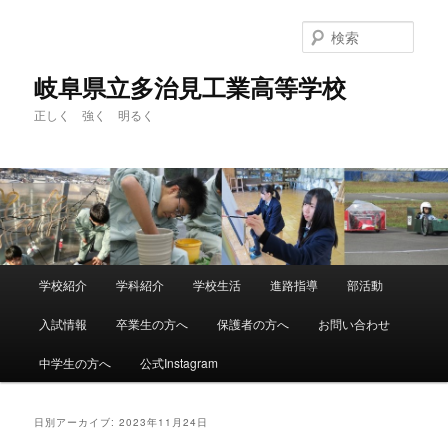
検
索
岐阜県立多治見工業高等学校
正しく 強く 明るく
メ
学校紹介
学科紹介
学校生活
進路指導
部活動
メ
サ
イ
ン
入試情報
卒業生の方へ
保護者の方へ
お問い合わせ
イ
ブ
メ
ニ
中学生の方へ
公式Instagram
ン
コ
ュ
ー
コ
ン
日別アーカイブ:
2023年11月24日