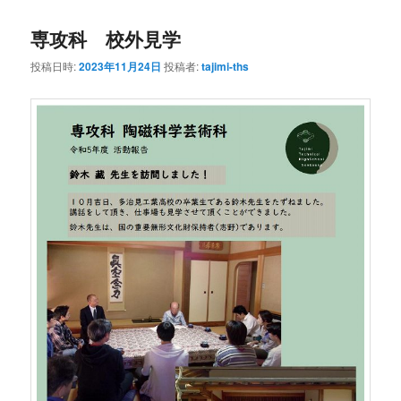
ン
テ
専攻科 校外見学
テ
ン
投稿日時:
2023年11月24日
投稿者:
tajimi-ths
ン
ツ
ツ
へ
へ
移
移
動
動