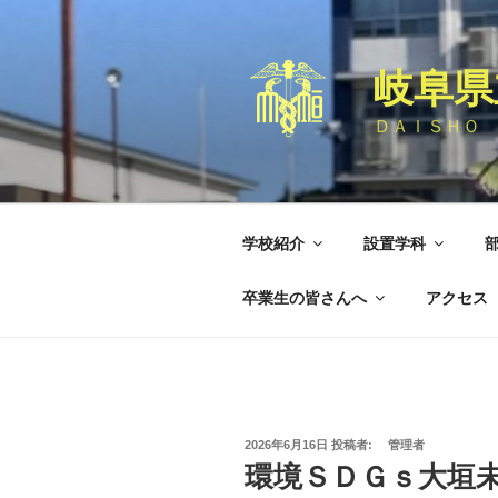
コ
ン
テ
岐阜県
ン
ツ
ＤＡＩＳＨＯ 
へ
ス
キ
ッ
学校紹介
設置学科
プ
卒業生の皆さんへ
アクセス
投
2026年6月16日
投稿者:
管理者
稿
環境ＳＤＧｓ大垣
日: