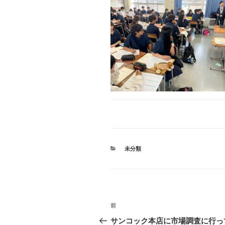
カ
未分類
テ
ゴ
リ
ー
投
前
前
稿
の
サンコック本店に市場調査に行っ