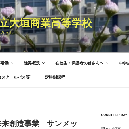
立大垣商業高等学校
Ｗｅｂ
部活動
進路概況
在校生・保護者の皆さんへ
中学
（スクールバス等）
定時制課程
COUNT PER DAY
未来創造事業 サンメッ