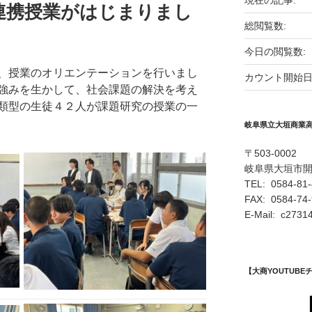
現在の記事:
連携授業がはじまりまし
総閲覧数:
今日の閲覧数:
、授業のオリエンテーションを行いまし
カウント開始日
強みを生かして、社会課題の解決を考え
類型の生徒４２人が課題研究の授業の一
岐阜県立大垣商業
〒503-0002
岐阜県大垣市
TEL: 0584-81
FAX: 0584-74
E-Mail: c27314
【大商YOUTUB