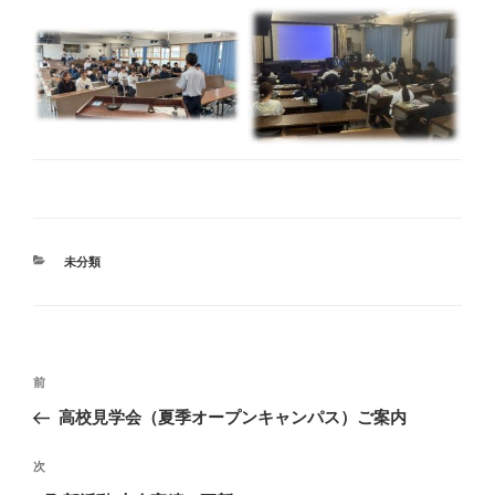
カ
未分類
テ
ゴ
リ
ー
投
前
前
稿
の
高校見学会（夏季オープンキャンパス）ご案内
ナ
投
ビ
稿
次
次
ゲ
の