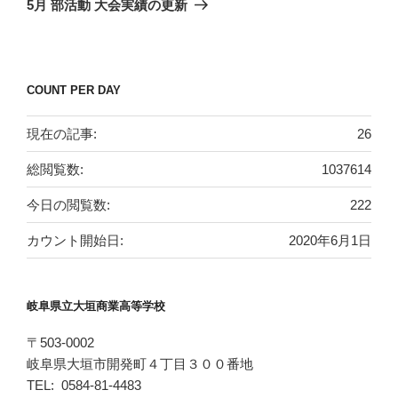
5月 部活動 大会実績の更新
投
ー
稿
シ
ョ
COUNT PER DAY
ン
現在の記事:
26
総閲覧数:
1037614
今日の閲覧数:
222
カウント開始日:
2020年6月1日
岐阜県立大垣商業高等学校
〒503-0002
岐阜県大垣市開発町４丁目３００番地
TEL: 0584-81-4483