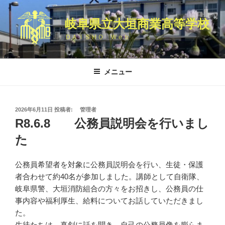
コ
ン
岐阜県立大垣商業高等学校
テ
ＤＡＩＳＨＯ Ｗｅｂ
ン
ツ
へ
メニュー
ス
キ
ッ
投
2026年6月11日
投稿者:
管理者
プ
稿
R8.6.8 公務員説明会を行いまし
日:
た
公務員希望者を対象に公務員説明会を行い、生徒・保護
者合わせて約40名が参加しました。講師として自衛隊、
岐阜県警、大垣消防組合の方々をお招きし、公務員の仕
事内容や福利厚生、給料についてお話していただきまし
た。
生徒たちは、真剣に話を聞き、自己の公務員像を膨らま