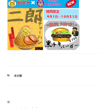
カ
未分類
テ
ゴ
リ
ー
投
前
前
稿