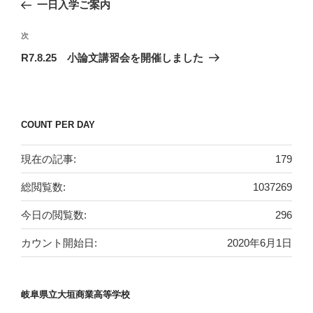
の
一日入学ご案内
ナ
投
ビ
稿
次
次
ゲ
の
R7.8.25 小論文講習会を開催しました
投
ー
稿
シ
ョ
COUNT PER DAY
ン
現在の記事:
179
総閲覧数:
1037269
今日の閲覧数:
296
カウント開始日:
2020年6月1日
岐阜県立大垣商業高等学校