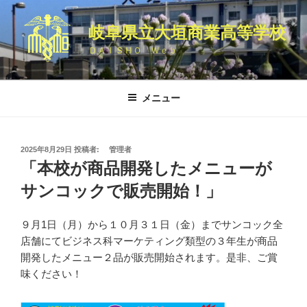
コ
ン
岐阜県立大垣商業高等学校
テ
ＤＡＩＳＨＯ Ｗｅｂ
ン
ツ
へ
メニュー
ス
キ
ッ
投
2025年8月29日
投稿者:
管理者
プ
稿
「本校が商品開発したメニューが
日:
サンコックで販売開始！」
９月1日（月）から１０月３１日（金）までサンコック全
店舗にてビジネス科マーケティング類型の３年生が商品
開発したメニュー２品が販売開始されます。是非、ご賞
味ください！