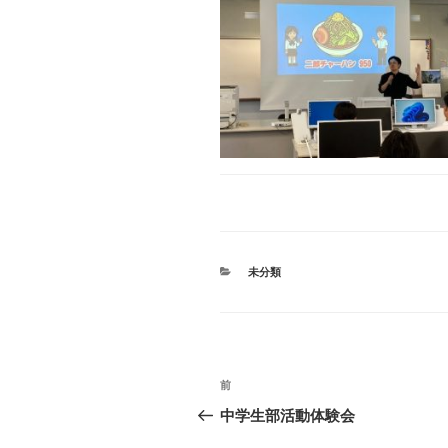
カ
未分類
テ
ゴ
リ
ー
投
前
前
稿
の
中学生部活動体験会
投