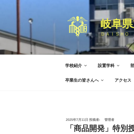
コ
ン
テ
岐阜県
ン
ツ
ＤＡＩＳＨＯ 
へ
ス
キ
ッ
学校紹介
設置学科
プ
卒業生の皆さんへ
アクセス
投
2025年7月11日
投稿者:
管理者
稿
「商品開発」特別
日: