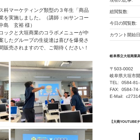
現在の記事:
ス科マーケティング類型の３年生「商品
総閲覧数:
業を実施しました。（講師：㈱サンコー
今日の閲覧数:
中島 玄裕 様）
コックと大垣商業のコラボメニューが中
カウント開始日
案したグループの生徒達は喜びを爆発さ
間販売されますので、ご期待ください！
岐阜県立大垣商業
〒503-0002
岐阜県大垣市
TEL: 0584-81
FAX: 0584-74
E-Mail: c27314
【大商YOUTUB