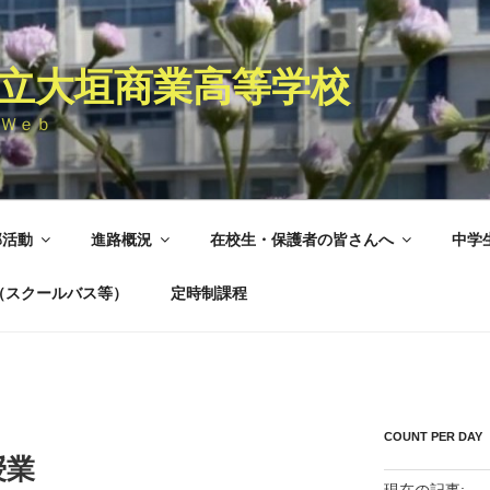
立大垣商業高等学校
Ｗｅｂ
部活動
進路概況
在校生・保護者の皆さんへ
中学
（スクールバス等）
定時制課程
COUNT PER DAY
授業