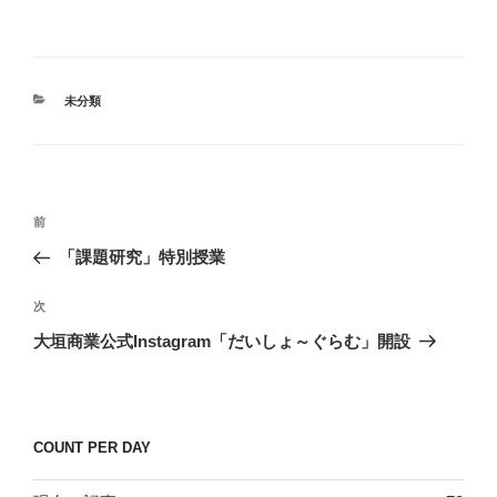
カ
未分類
テ
ゴ
リ
ー
投
前
前
稿
の
「課題研究」特別授業
ナ
投
ビ
稿
次
次
ゲ
の
大垣商業公式Instagram「だいしょ～ぐらむ」開設
投
ー
稿
シ
ョ
COUNT PER DAY
ン