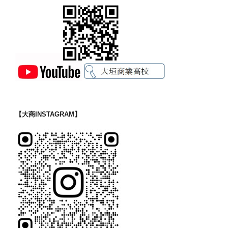
【大商INSTAGRAM】