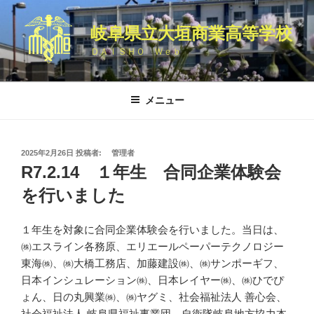
コ
ン
岐阜県立大垣商業高等学校
テ
ＤＡＩＳＨＯ Ｗｅｂ
ン
ツ
へ
メニュー
ス
キ
ッ
投
2025年2月26日
投稿者:
管理者
プ
稿
R7.2.14 １年生 合同企業体験会
日:
を行いました
１年生を対象に合同企業体験会を行いました。当日は、
㈱エスライン各務原、エリエールペーパーテクノロジー
東海㈱、㈱大橋工務店、加藤建設㈱、㈱サンポーギフ、
日本インシュレーション㈱、日本レイヤー㈱、㈱ひでぴ
ょん、日の丸興業㈱、㈱ヤグミ、社会福祉法人 善心会、
社会福祉法人 岐阜県福祉事業団、自衛隊岐阜地方協力本