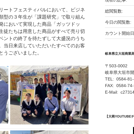
現在の記事:
リートフェスティバルにおいて、ビジネ
総閲覧数:
類型の３年生が「課題研究」で取り組ん
今日の閲覧数:
発において実現した商品「ガッツドッ
生徒たちは用意した商品がすべて売り切
カウント開始日
ベントの終了を待たずして大盛況のうち
。当日来店していただいたすべてのお客
とうございました。
岐阜県立大垣商業
〒503-0002
岐阜県大垣市
TEL: 0584-81
FAX: 0584-74
E-Mail: c27314
【大商YOUTUB