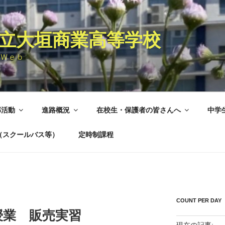
立大垣商業高等学校
Ｗｅｂ
部活動
進路概況
在校生・保護者の皆さんへ
中学
（スクールバス等）
定時制課程
COUNT PER DAY
授業 販売実習