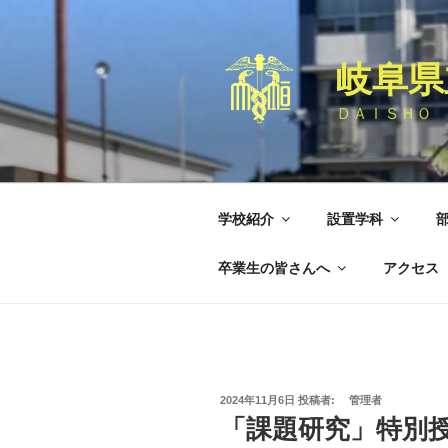
コ
ン
テ
岐阜県
ン
ツ
ＤＡＩＳＨＯ 
へ
ス
キ
ッ
学校紹介
設置学科
プ
卒業生の皆さんへ
アクセス
投
2024年11月6日
投稿者:
管理者
稿
「課題研究」特別
日: