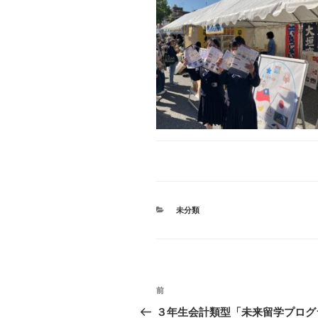
カ
未分類
テ
ゴ
リ
ー
投
前
前
稿
の
３年生会計類型「未来留学プログ