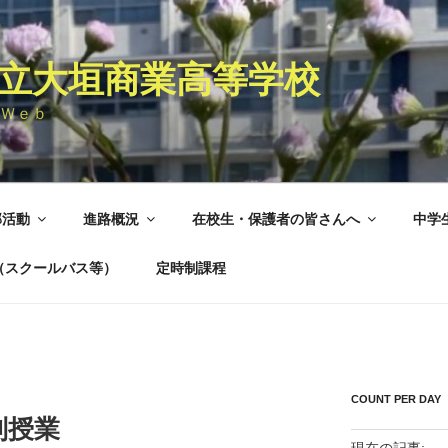
立大垣商業高等学校
Ｗｅｂ
部活動
進路概況
在校生・保護者の皆さんへ
中学
（スクールバス等）
定時制課程
COUNT PER DAY
別授業