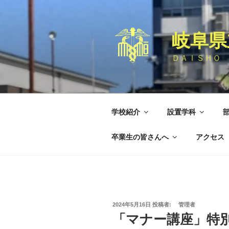
コ
ン
テ
岐阜県
ン
ツ
ＤＡＩＳＨＯ 
へ
ス
キ
ッ
学校紹介
設置学科
プ
卒業生の皆さんへ
アクセス
投
2024年5月16日
投稿者:
管理者
稿
「マナー講座」特
日: