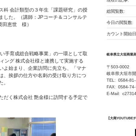
現在の記事:
ス科 会計類型の３年生「課題研究」の授
総閲覧数:
ました。（講師：JPコーチ＆コンサルテ
今日の閲覧数:
栗田恵世 様）
カウント開始日
担い手育成総合戦略事業」の一環として取
岐阜県立大垣商業
ティング 株式会社様と連携して実施する
〒503-0002
いよ始まり、企業訪問に先立ち、「マナ
岐阜県大垣市
は、挨拶の仕方や名刺の受け取り方につ
TEL: 0584-81
た。
FAX: 0584-74
E-Mail: c27314
ただく株式会社 艶金様に訪問する予定で
【大商YOUTUB