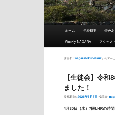
メ
ホーム
学校概要
特色あ
メ
サ
イ
ン
Weekly NAGARA
アクセス
イ
ブ
メ
ニ
ン
コ
nagaratokubetsu2
ュ
投稿者「
」のアー
ー
コ
ン
【生徒会】令和
ン
テ
ました！
テ
ン
投稿日時:
2026年5月7日
投稿者:
nag
ン
ツ
4
月
30
日（木）
7
限
LHR
の時間