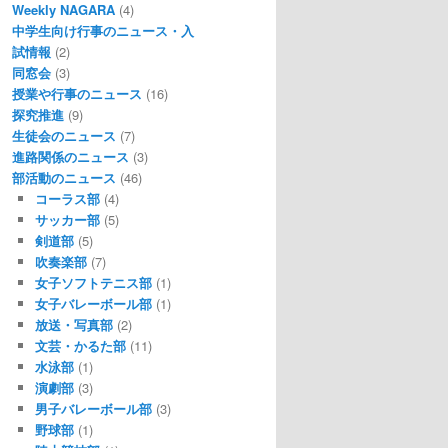
Weekly NAGARA
(4)
中学生向け行事のニュース・入
試情報
(2)
同窓会
(3)
授業や行事のニュース
(16)
探究推進
(9)
生徒会のニュース
(7)
進路関係のニュース
(3)
部活動のニュース
(46)
コーラス部
(4)
サッカー部
(5)
剣道部
(5)
吹奏楽部
(7)
女子ソフトテニス部
(1)
女子バレーボール部
(1)
放送・写真部
(2)
文芸・かるた部
(11)
水泳部
(1)
演劇部
(3)
男子バレーボール部
(3)
野球部
(1)