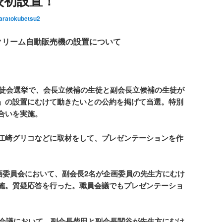
校初設置！
aratokubetsu2
クリーム自動販売機の設置について
の生徒会選挙で、会長立候補の生徒と副会長立候補の生徒が
」の設置にむけて動きたいとの公約を掲げて当選。特別
合いを実施。
江崎グリコなどに取材をして、プレゼンテーションを作
企画委員会において、副会長2名が企画委員の先生方にむけ
施。質疑応答を行った。職員会議でもプレゼンテーショ
職員会議において、副会長柴田と副会長関谷が先生方にむけ