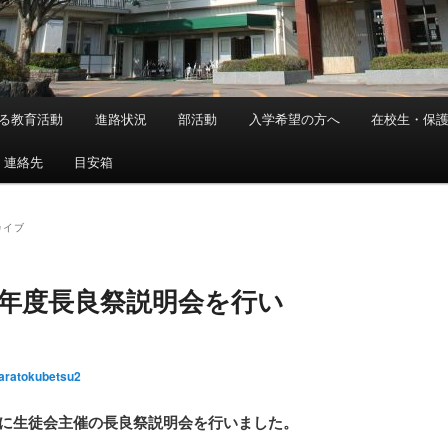
る教育活動
進路状況
部活動
入学希望の方へ
在校生・保
・連絡先
目安箱
カイブ
8年度長良祭説明会を行い
aratokubetsu2
に生徒会主催の長良祭説明会を行いました。