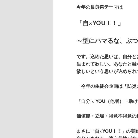
ツ
へ
今年の長良祭テーマは
へ
移
「自
×YOU
！！」
移
動
～型にハマるな、ぶつ
動
です。込めた思いは、自分と
生まれて欲しい。あなたと融
欲しいという思いが込められ
今年の生徒会企画は「防災
「自分
× YOU
（他者）＝助け
価値観・立場・得意不得意の
まさに「自
×YOU
！！」の実