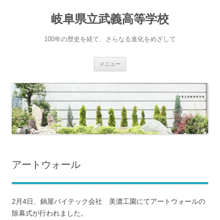
岐阜県立武義高等学校
100年の歴史を経て、さらなる進化をめざして
コ
メニュー
ン
テ
ン
ツ
へ
ス
キ
ッ
プ
アートウォール
2月4日、鍋屋バイテック会社 美濃工園にてアートウォールの
除幕式が行われました。