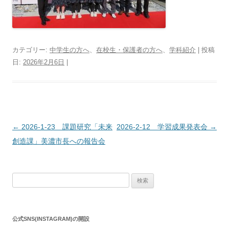
カテゴリー:
中学生の方へ
、
在校生・保護者の方へ
、
学科紹介
| 投稿
日:
2026年2月6日
|
投
←
2026-1-23 課題研究「未来
2026-2-12 学習成果発表会
→
稿
創造課」美濃市長への報告会
ナ
ビ
検
ゲ
索:
ー
シ
公式SNS(INSTAGRAM)の開設
ョ