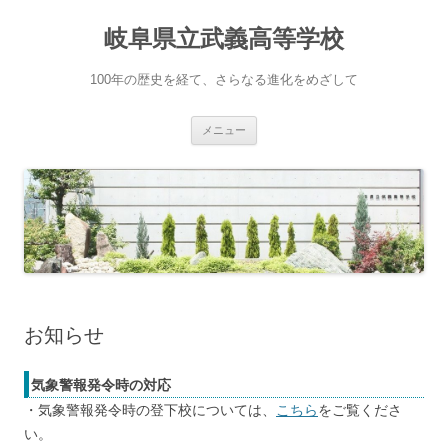
岐阜県立武義高等学校
100年の歴史を経て、さらなる進化をめざして
コ
メニュー
ン
テ
ン
ツ
へ
ス
キ
ッ
プ
お知らせ
気象警報発令時の対応
・気象警報発令時の登下校については、
こちら
をご覧くださ
い。