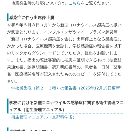
・地震発生時の対応については、
こちら
をご覧ください。
感染症に伴う出席停止届
令和５年５月８日（月）から新型コロナウイルス感染症の扱い
が変更となります。インフルエンザやマイコプラズマ肺炎等
（新型コロナウイルス感染症を含む）出席停止となる感染症に
かかった場合、医療機関を受診し、学校感染症の報告書を以下
のリンクからダウンロードしていただき、提出をお願いしま
す。また、提出の際は客観的に罹患を証明できるもの（検査結
果通知書、診療明細書、調剤明細書等の、患者名・日付・薬剤
名・医療機関名等が記入されたもののコピー）を添付してくだ
さい。
・
学校感染症（第２・３種）の報告書（2025年12月15日更新）
学校における新型コロナウイルス感染症に関する衛生管理マニ
ュアル（衛生管理マニュアル）
・
衛生管理マニュアル（文部科学省）