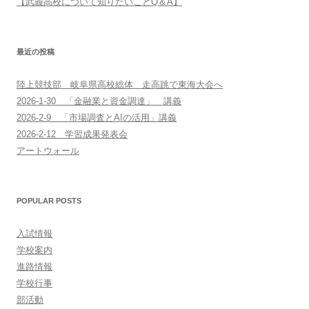
【武義高校について知りたいことQ＆A】
最近の投稿
陸上競技部 岐阜県高校総体 走高跳で東海大会へ
2026-1-30 「金融業と資金調達」 講義
2026-2-9 「市場調査とAIの活用」講義
2026-2-12 学習成果発表会
アートウォール
POPULAR POSTS
入試情報
学校案内
進路情報
学校行事
部活動