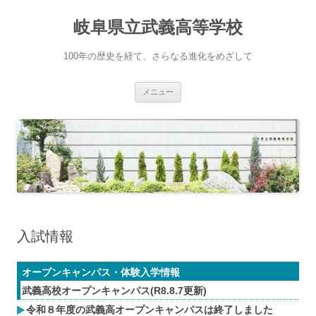
岐阜県立武義高等学校
100年の歴史を経て、さらなる進化をめざして
コ
メニュー
ン
テ
ン
ツ
へ
ス
キ
ッ
プ
入試情報
オープンキャンパス・体験入学情報
武義高校オープンキャンパス(R8.8.7更新)
令和８年度の武義高オープンキャンパスは終了しました