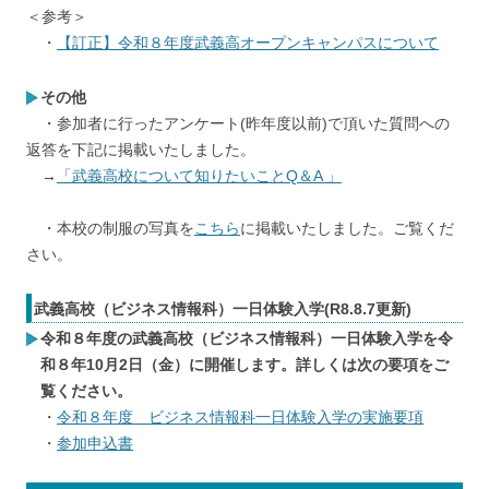
＜参考＞
・
【訂正】令和８年度武義高オープンキャンパスについて
その他
・参加者に行ったアンケート(昨年度以前)で頂いた質問への
返答を下記に掲載いたしました。
→
「武義高校について知りたいことQ＆A 」
・本校の制服の写真を
こちら
に掲載いたしました。ご覧くだ
さい。
武義高校（ビジネス情報科）一日体験入学(R8.8.7更新)
令和８年度の武義高校（ビジネス情報科）一日体験入学を令
和８年10月2日（金）に開催します。詳しくは次の要項をご
覧ください。
・
令和８年度 ビジネス情報科一日体験入学の実施要項
・
参加申込書