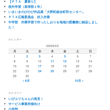
【ＰＴＡ 夏祭り】
校外学習（高等部１年）
いきいきのびのび作品展「大野町総合町民センター」
ＰＴＡ広報委員会 封入作業
中学部 作業学習で作ったしおりを地域の図書館に納品しまし
た！
カレンダー
2025年9月
月
火
水
木
金
土
日
1
2
3
4
5
6
7
8
9
10
11
12
13
14
15
16
17
18
19
20
21
22
23
24
25
26
27
28
29
30
« 8月
10月 »
カテゴリー
いびユリちゃんの発見！
サービス事業所様向け
小学部