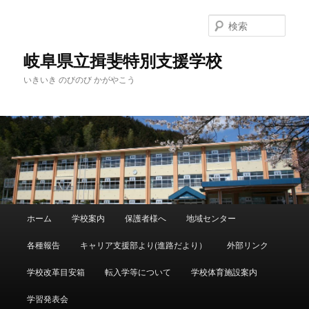
検
索
岐阜県立揖斐特別支援学校
いきいき のびのび かがやこう
メ
ホーム
学校案内
保護者様へ
地域センター
メ
サ
イ
ン
各種報告
キャリア支援部より(進路だより）
外部リンク
イ
ブ
メ
ニ
学校改革目安箱
転入学等について
学校体育施設案内
ン
コ
ュ
ー
学習発表会
コ
ン