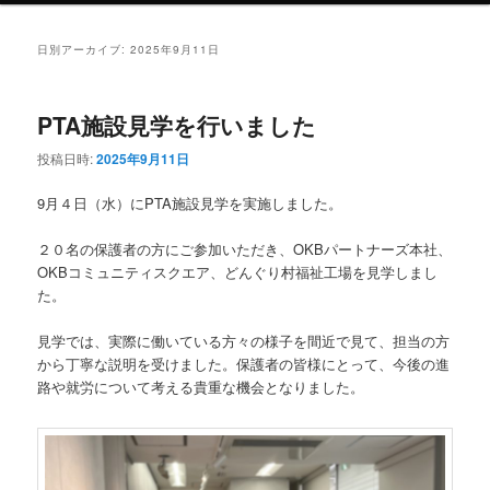
ン
テ
日別アーカイブ:
2025年9月11日
テ
ン
PTA施設見学を行いました
ン
ツ
投稿日時:
2025年9月11日
ツ
へ
9月４日（水）にPTA施設見学を実施しました。
へ
移
２０名の保護者の方にご参加いただき、OKBパートナーズ本社、
OKBコミュニティスクエア、どんぐり村福祉工場を見学しまし
移
動
た。
動
見学では、実際に働いている方々の様子を間近で見て、担当の方
から丁寧な説明を受けました。保護者の皆様にとって、今後の進
路や就労について考える貴重な機会となりました。