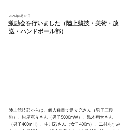
投
2026年6月18日
稿
激励会を行いました（陸上競技・美術・放
日:
送・ハンドボール部）
陸上競技部からは、個人種目で足立充さん（男子三段
跳）、松尾寛介さん（男子5000mW）、黒木翔太さん
（男子400mH）、中川彩さん（女子400m）、二村あすみ