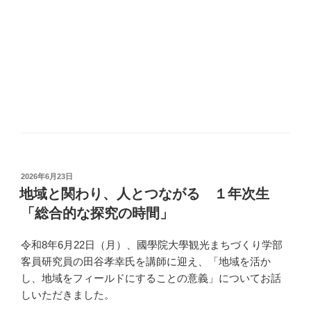
投
2026年6月23日
稿
地域と関わり、人とつながる １年次生
日:
「総合的な探究の時間」
令和8年6月22日（月）、國學院大學観光まちづくり学部
客員研究員の田谷孝幸氏を講師に迎え、「地域を活か
し、地域をフィールドにすることの意義」についてお話
しいただきました。