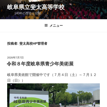
コ
岐阜県立斐太高等学校
ン
140年の歴史と伝統
テ
ン
ツ
メニュー
へ
ス
キ
投稿者:
斐太高校HP管理者
ッ
プ
投
2026年7月7日
稿
令和８年度岐阜県青少年美術展
日:
岐阜県美術館で開催中です（７月４日（土）～７月１２
日（日））