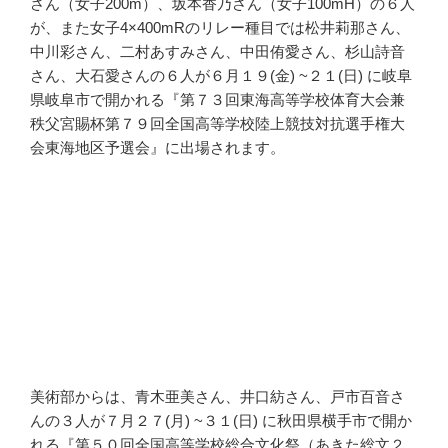
さん（女子200m）、坂本香乃さん（女子100mH）の６人
が、また女子4×400mRのリレー種目では松井莉那さん、
中川彩さん、二村あすみさん、中田侑愛さん、杉山詩音
さん、大石愛さんの６人が６月１９(金) ~２１(日) に岐阜
県岐阜市で開かれる『第７３回東海高等学校体育大会兼
秩父宮賜杯第７９回全国高等学校陸上競技対抗選手権大
会東海地区予選会』に出場されます。
美術部からは、青木亜美さん、井口紡さん、戸市百音さ
んの３人が７月２７(月) ~３１(日) に秋田県横手市で開か
れる『第５０回全国高等学校総合文化祭（あきた総文２