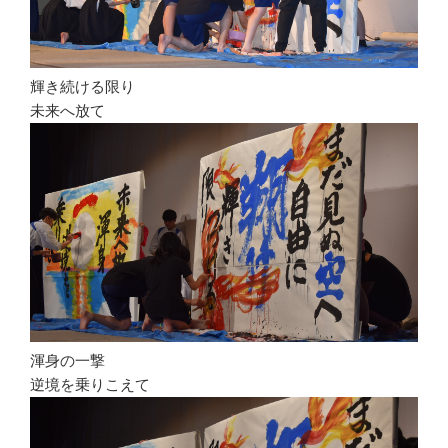
輝き続ける限り
未来へ放て
渾身の一撃
逆境を乗りこえて