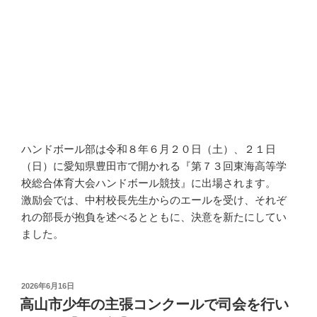
ハンドボール部は令和８年６月２０日（土）、２１日
（日）に愛知県豊田市で開かれる『第７３回東海高等学
校総合体育大会ハンドボール競技』に出場されます。
激励会では、中村校長先生からのエールを受け、それぞ
れの部長が抱負を述べるとともに、決意を新たにしてい
ました。
投
2026年6月16日
稿
高山市少年の主張コンクールで司会を行い
日: