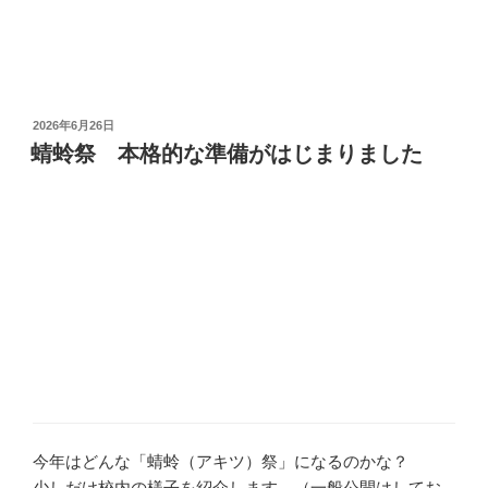
投
2026年6月26日
稿
蜻蛉祭 本格的な準備がはじまりました
日:
今年はどんな「蜻蛉（アキツ）祭」になるのかな？
少しだけ校内の様子を紹介します。（一般公開はしてお