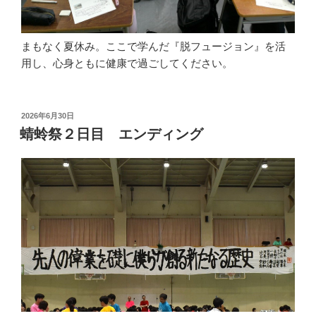
まもなく夏休み。ここで学んだ『脱フュージョン』を活
用し、心身ともに健康で過ごしてください。
投
2026年6月30日
稿
蜻蛉祭２日目 エンディング
日: