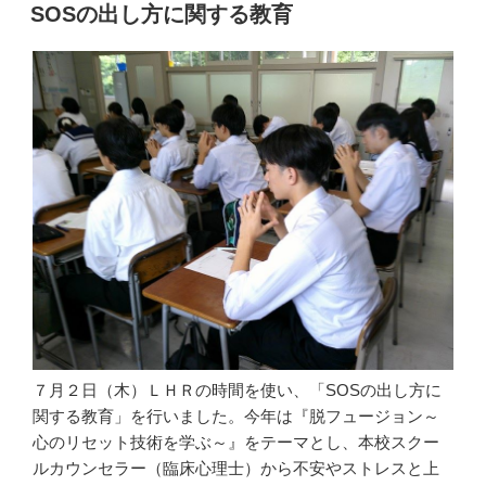
稿
SOSの出し方に関する教育
日:
７月２日（木）ＬＨＲの時間を使い、「SOSの出し方に
関する教育」を行いました。今年は『脱フュージョン～
心のリセット技術を学ぶ～』をテーマとし、本校スクー
ルカウンセラー（臨床心理士）から不安やストレスと上