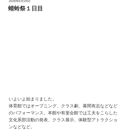
投
2026年6月29日
稿
蜻蛉祭１日目
日:
いよいよ始まりました。
体育館ではオープニング、クラス劇、幕間有志などなど
のパフォーマンス。本館や有斐会館では工夫をこらした
文化系部活動の発表、クラス展示、体験型アトラクショ
ンなどなど。