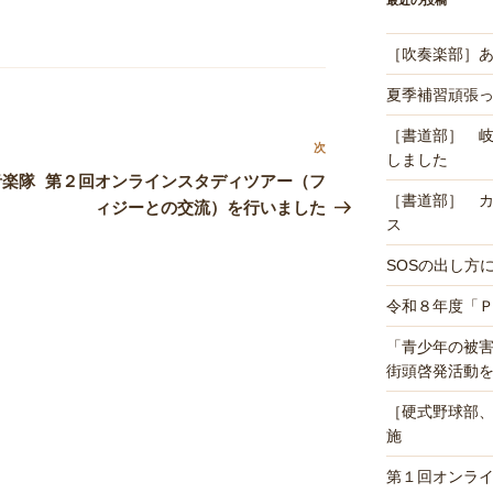
最近の投稿
［吹奏楽部］あ
夏季補習頑張
［書道部］ 
次
次
しました
の
音楽隊
第２回オンラインスタディツアー（フ
［書道部］ 
投
ィジーとの交流）を行いました
ス
稿
SOSの出し方
令和８年度「
「青少年の被
街頭啓発活動
［硬式野球部
施
第１回オンラ