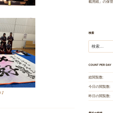
載用紙」の保
検索
検
索:
COUNT PER DAY
総閲覧数:
今日の閲覧数:
ス】
昨日の閲覧数: