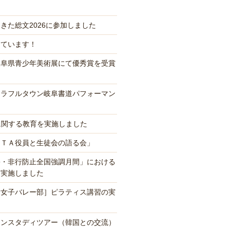
きた総文2026に参加しました
っています！
岐阜県青少年美術展にて優秀賞を受賞
カラフルタウン岐阜書道パフォーマン
に関する教育を実施しました
ＰＴＡ役員と生徒会の語る会」
害・非行防止全国強調月間」における
を実施しました
、女子バレー部］ピラティス講習の実
インスタディツアー（韓国との交流）