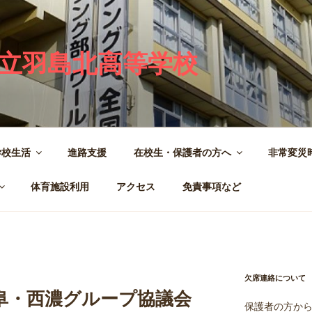
立羽島北高等学校
学校生活
進路支援
在校生・保護者の方へ
非常変災
体育施設利用
アクセス
免責事項など
欠席連絡について
阜・西濃グループ協議会
保護者の方か