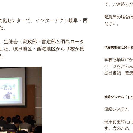
て、ご連絡く
緊急等の場合は電
島文化センターで、インターアクト岐阜・西
ださい。
た。
、生徒会・家政部・書道部と羽島ロータ
学校感染症に関す
した。岐阜地区・西濃地区から９校が集
た。
学校感染症に
ページをごら
提出書類
（罹
連絡システム「す
連絡システム
端末変更時に
す。念のため、