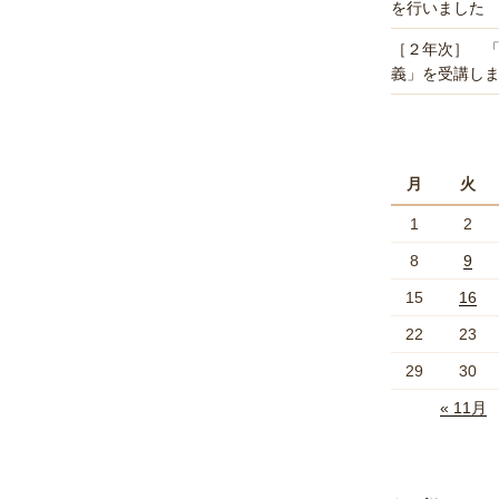
を行いました
［２年次］ 
義」を受講し
月
火
1
2
8
9
15
16
22
23
29
30
« 11月