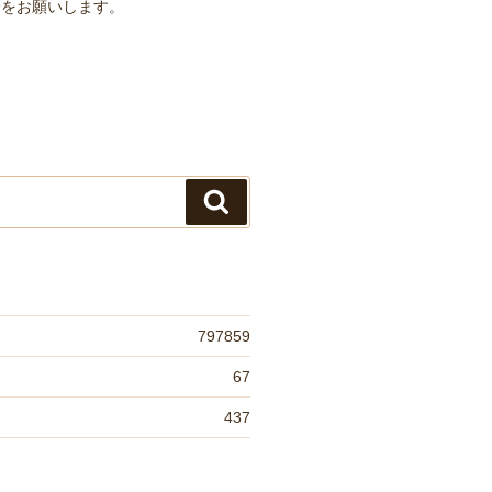
管をお願いします。
検
索
797859
67
437