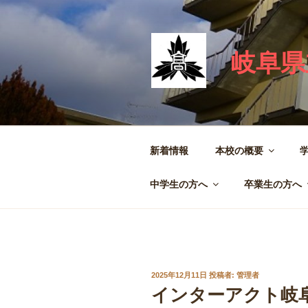
コ
ン
テ
岐阜県
ン
ツ
へ
ス
キ
ッ
新着情報
本校の概要
プ
中学生の方へ
卒業生の方へ
投
2025年12月11日
投稿者:
管理者
稿
インターアクト岐
日: