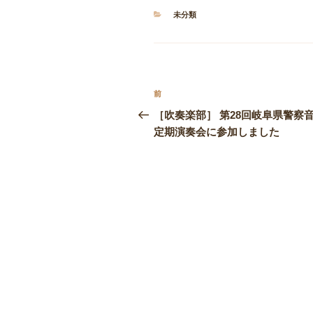
カ
未分類
テ
ゴ
リ
ー
投
前
前
稿
の
［吹奏楽部］ 第28回岐阜県警察
投
定期演奏会に参加しました
ナ
稿
ビ
ゲ
ー
シ
ョ
ン