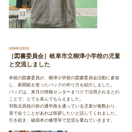
投
2026年1月5日
稿
［図書委員会］岐阜市立柳津小学校の児童
日:
と交流しました
本校の図書委員が、柳津小学校の図書委員会活動に参加
し、新聞紙を使ったバッグの作り方を紹介しました。
バッグは、来月の情報センターまつりで活用されるとの
ことで、とても喜んでもらえました。
羽島北高校の前の通学路を通っている児童が複数おり、
道で会うことがあれば挨拶したいと話してくれました。
引き続き、破損本の修理等で交流を重ねていきます。