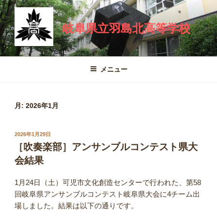
コ
ン
岐阜県立羽島北高等学校
テ
ン
ツ
へ
メニュー
ス
キ
ッ
月:
2026年1月
プ
投
2026年1月29日
稿
［吹奏楽部］アンサンブルコンテスト県大
日:
会結果
1月24日（土）可児市文化創造センターで行われた、第58
回岐阜県アンサンブルコンテスト岐阜県大会に4チーム出
場しました。結果は以下の通りです。