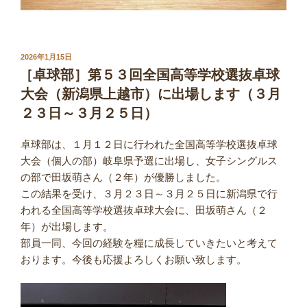
投
2026年1月15日
稿
［卓球部］第５３回全国高等学校選抜卓球
日:
大会（新潟県上越市）に出場します（３月
２３日～３月２５日）
卓球部は、１月１２日に行われた全国高等学校選抜卓球
大会（個人の部）岐阜県予選に出場し、女子シングルス
の部で田坂萌さん（２年）が優勝しました。
この結果を受け、３月２３日～３月２５日に新潟県で行
われる全国高等学校選抜卓球大会に、田坂萌さん（２
年）が出場します。
部員一同、今回の経験を糧に成長していきたいと考えて
おります。今後も応援よろしくお願い致します。