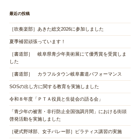
最近の投稿
［吹奏楽部］あきた総文2026に参加しました
夏季補習頑張っています！
［書道部］ 岐阜県青少年美術展にて優秀賞を受賞しま
した
［書道部］ カラフルタウン岐阜書道パフォーマンス
SOSの出し方に関する教育を実施しました
令和８年度「ＰＴＡ役員と生徒会の語る会」
「青少年の被害・非行防止全国強調月間」における街頭
啓発活動を実施しました
［硬式野球部、女子バレー部］ピラティス講習の実施