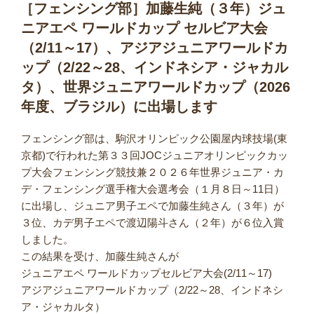
稿
［フェンシング部］加藤生純（３年）ジュ
日:
ニアエペ ワールドカップ セルビア大会
（2/11～17）、アジアジュニアワールドカ
ップ（2/22～28、インドネシア・ジャカル
タ）、世界ジュニアワールドカップ（2026
年度、ブラジル）に出場します
フェンシング部は、駒沢オリンピック公園屋内球技場(東
京都)で行われた第３３回JOCジュニアオリンピックカッ
プ大会フェンシング競技兼２０２６年世界ジュニア・カ
デ・フェンシング選手権大会選考会（１月８日～11日）
に出場し、ジュニア男子エペで加藤生純さん（３年）が
３位、カデ男子エペで渡辺陽斗さん（２年）が６位入賞
しました。
この結果を受け、加藤生純さんが
ジュニアエペ ワールドカップセルビア大会(2/11～17)
アジアジュニアワールドカップ（2/22～28、インドネシ
ア・ジャカルタ）