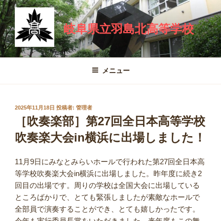
コ
ン
岐阜県立羽島北高等学校
テ
ン
ツ
へ
メニュー
ス
キ
ッ
投
2025年11月18日
投稿者:
管理者
プ
稿
［吹奏楽部］第27回全日本高等学校
日:
吹奏楽大会in横浜に出場しました！
11月9日にみなとみらいホールで行われた第27回全日本高
等学校吹奏楽大会in横浜に出場しました。昨年度に続き2
回目の出場です。周りの学校は全国大会に出場している
ところばかりで、とても緊張しましたが素敵なホールで
全部員で演奏することができ、とても嬉しかったです。
今年も実行委員長賞をいただきました。来年度もこの舞