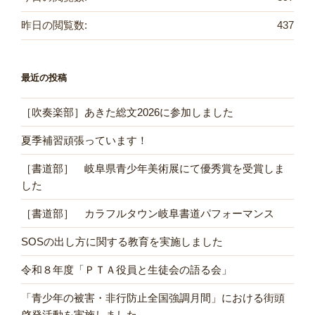
昨日の閲覧数:
437
最近の投稿
［吹奏楽部］あきた総文2026に参加しました
夏季補習頑張っています！
［書道部］ 岐阜県青少年美術展にて優秀賞を受賞しま
した
［書道部］ カラフルタウン岐阜書道パフォーマンス
SOSの出し方に関する教育を実施しました
令和８年度「ＰＴＡ役員と生徒会の語る会」
「青少年の被害・非行防止全国強調月間」における街頭
啓発活動を実施しました