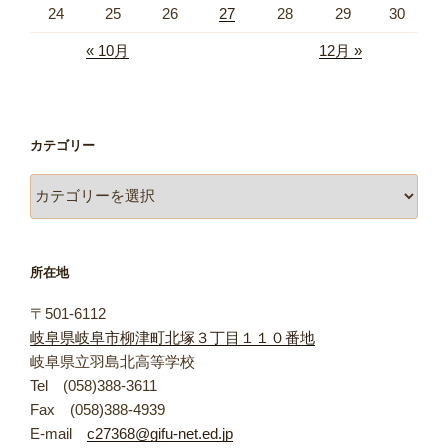
24
25
26
27
28
29
30
« 10月
12月 »
カテゴリー
カ
テ
ゴ
リ
所在地
ー
〒501-6112
岐阜県岐阜市柳津町北塚３丁目１１０番地
岐阜県立羽島北高等学校
Tel (058)388-3611
Fax (058)388-4939
E-mail
c27368@gifu-net.ed.jp