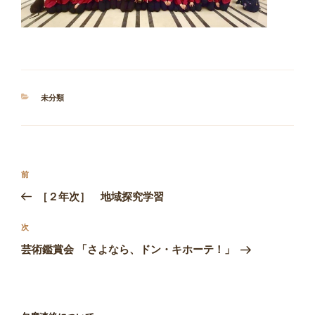
カ
未分類
テ
ゴ
リ
ー
投
前
前
稿
の
［２年次］ 地域探究学習
ナ
投
ビ
稿
次
次
ゲ
の
芸術鑑賞会 「さよなら、ドン・キホーテ！」
投
ー
稿
シ
ョ