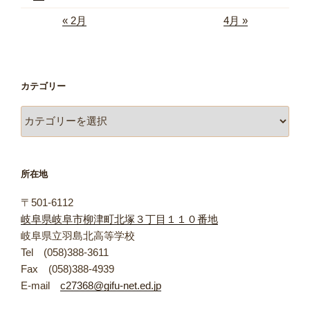
« 2月
4月 »
カテゴリー
カ
テ
ゴ
リ
所在地
ー
〒501-6112
岐阜県岐阜市柳津町北塚３丁目１１０番地
岐阜県立羽島北高等学校
Tel (058)388-3611
Fax (058)388-4939
E-mail
c27368@gifu-net.ed.jp