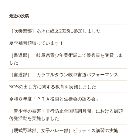
最近の投稿
［吹奏楽部］あきた総文2026に参加しました
夏季補習頑張っています！
［書道部］ 岐阜県青少年美術展にて優秀賞を受賞しま
した
［書道部］ カラフルタウン岐阜書道パフォーマンス
SOSの出し方に関する教育を実施しました
令和８年度「ＰＴＡ役員と生徒会の語る会」
「青少年の被害・非行防止全国強調月間」における街頭
啓発活動を実施しました
［硬式野球部、女子バレー部］ピラティス講習の実施