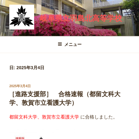
コ
ン
岐阜県立羽島北高等学校
テ
ン
ツ
へ
メニュー
ス
キ
ッ
日:
2025年3月4日
プ
投
2025年3月4日
稿
［進路支援部］ 合格速報（都留文科大
日:
学、敦賀市立看護大学）
都留文科大学、敦賀市立看護大学
に合格しました。